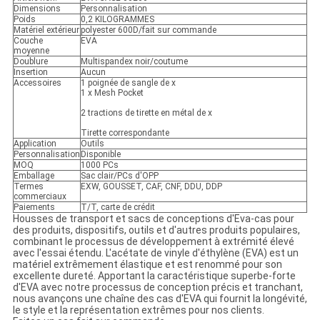
Dimensions
Personnalisation
Poids
0,2 KILOGRAMMES
Matériel extérieur
polyester 600D/fait sur commande
Couche
EVA
moyenne
Doublure
Multispandex noir/coutume
Insertion
Aucun
Accessoires
1 poignée de sangle de x
1 x Mesh Pocket
2 tractions de tirette en métal de x
Tirette correspondante
Application
Outils
Personnalisation
Disponible
MOQ
1000 PCs
Emballage
Sac clair/PCs d'OPP
Termes
EXW, GOUSSET, CAF, CNF, DDU, DDP
commerciaux
Paiements
T/T, carte de crédit
Housses de transport et sacs de conceptions d'Eva-cas pour
des produits, dispositifs, outils et d'autres produits populaires,
combinant le processus de développement à extrémité élevé
avec l'essai étendu. L'acétate de vinyle d'éthylène (EVA) est un
matériel extrêmement élastique et est renommé pour son
excellente dureté. Apportant la caractéristique superbe-forte
d'EVA avec notre processus de conception précis et tranchant,
nous avançons une chaîne des cas d'EVA qui fournit la longévité,
le style et la représentation extrêmes pour nos clients.