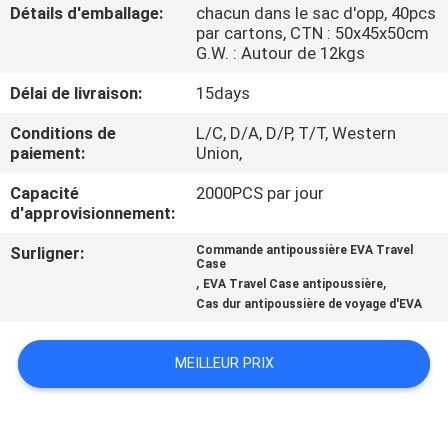
Détails d'emballage:
chacun dans le sac d'opp, 40pcs
par cartons, CTN : 50x45x50cm
CONTRÔLE
G.W. : Autour de 12kgs
DE
Délai de livraison:
15days
QUALITÉ
Conditions de
L/C, D/A, D/P, T/T, Western
paiement:
Union,
PLAN
Capacité
2000PCS par jour
DU
d'approvisionnement:
SITE
Surligner:
Commande antipoussière EVA Travel
Case
,
,
EVA Travel Case antipoussière
PRIVACY
Cas dur antipoussière de voyage d'EVA
POLICY
MEILLEUR PRIX