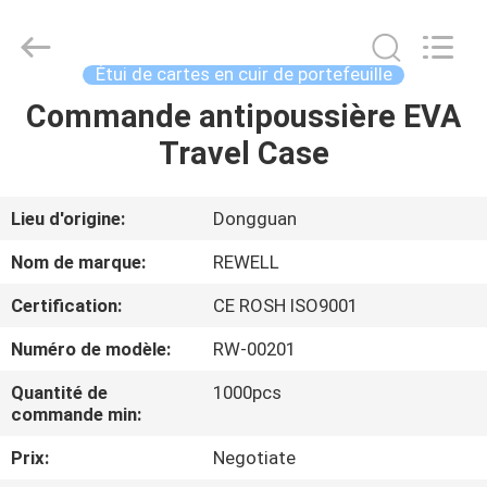
Industrial
Group
Limited.
All
Rights
Étui de cartes en cuir de portefeuille
Reserved.
Developed
by
Commande antipoussière EVA
MAISON
ECER
Travel Case
PRODUITS
Lieu d'origine:
Dongguan
AU
Nom de marque:
REWELL
SUJET
Certification:
CE ROSH ISO9001
DE
Numéro de modèle:
RW-00201
NOUS
Quantité de
1000pcs
commande min:
VISITE
Prix:
Negotiate
D'USINE