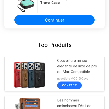
Travel Case
Continuer
Top Produits
Couverture mince
élégante de luxe de pro
de Max Compatible
Vegan Leather Phone
negotiate MOQ:500pcs
d'iPhone 13 classique de
CONTACT
la meilleure qualité mince
de cas
Les hommes
amincissent l'étui de