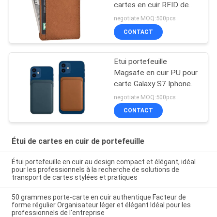
cartes en cuir RFID de
portefeuille bloquant le
negotiate MOQ:500pcs
minimaliste futé
CONTACT
Etui portefeuille
Magsafe en cuir PU pour
carte Galaxy S7 Iphone
13
negotiate MOQ:500pcs
CONTACT
Étui de cartes en cuir de portefeuille
Étui portefeuille en cuir au design compact et élégant, idéal
pour les professionnels à la recherche de solutions de
transport de cartes stylées et pratiques
50 grammes porte-carte en cuir authentique Facteur de
forme régulier Organisateur léger et élégant Idéal pour les
professionnels de l'entreprise