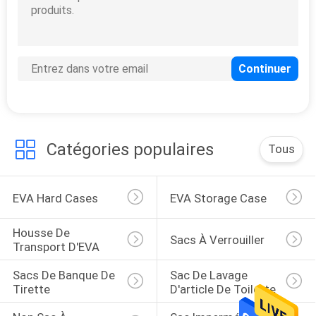
134
Sacs de banque de
tirette
Catégories populaires
Tous
EVA Hard Cases
EVA Storage Case
23
Sac de lavage
Housse De 
Sacs À Verrouiller
Transport D'EVA
d'article de toilette
Sacs De Banque De 
Sac De Lavage 
Tirette
D'article De Toilette