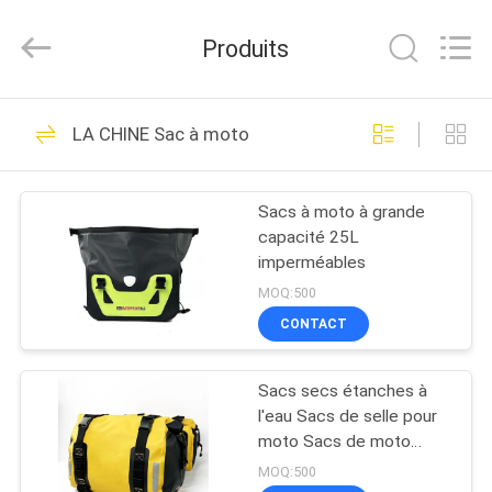
Group
Limited.
All
Produits
Rights
Reserved.
Developed
by
MAISON
ECER
68
LA CHINE Sac à moto
EVA Hard Cases
PRODUITS
Sacs à moto à grande
capacité 25L
AU
imperméables
SUJET
MOQ:500
DE
CONTACT
49
NOUS
Sacs secs étanches à
EVA Storage Case
l'eau Sacs de selle pour
VISITE
moto Sacs de moto
Solutions de stockage
D'USINE
MOQ:500