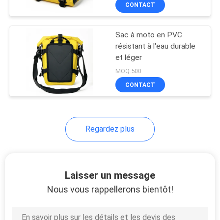
durables pour les
CONTACT
coureurs aventureux
CONTRÔLE
Sac à moto en PVC
DE
33
résistant à l'eau durable
QUALITÉ
et léger
Housse de transport
MOQ:500
d'EVA
PLAN
CONTACT
DU
SITE
Regardez plus
34
PRIVACY
POLICY
Laisser un message
Sacs à verrouiller
Nous vous rappellerons bientôt!