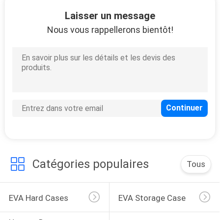
Laisser un message
CONTRÔLE
Nous vous rappellerons bientôt!
DE
33
QUALITÉ
Housse de transport
d'EVA
PLAN
DU
SITE
34
PRIVACY
Catégories populaires
Tous
POLICY
Sacs à verrouiller
EVA Hard Cases
EVA Storage Case