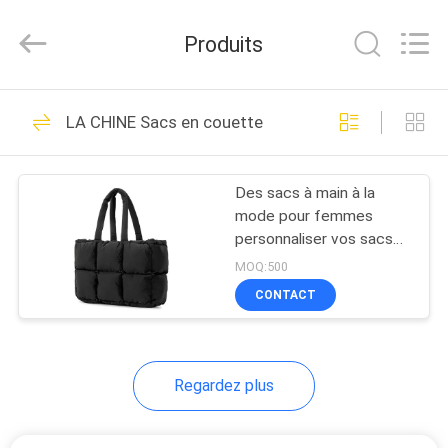
Group
Limited.
All
Produits
Rights
Reserved.
Developed
by
MAISON
ECER
68
LA CHINE Sacs en couette
EVA Hard Cases
PRODUITS
Des sacs à main à la
mode pour femmes
AU
personnaliser vos sacs
SUJET
avec des services OEM
MOQ:500
et ODM
DE
CONTACT
49
NOUS
EVA Storage Case
Regardez plus
VISITE
D'USINE