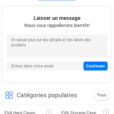
134
Laisser un message
Nous vous rappellerons bientôt!
Sacs de banque de
tirette
23
Sac de lavage
d'article de toilette
Catégories populaires
Tous
EVA Hard Cases
EVA Storage Case