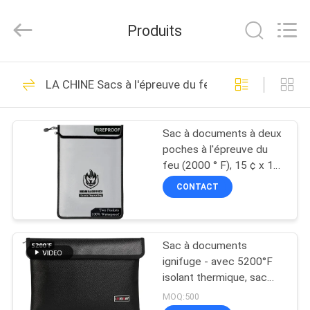
2026
ReWell
Industrial
Produits
Group
Limited.
All
Rights
MAISON
Reserved.
68
Developed
LA CHINE Sacs à l'épreuve du feu à l'épreuve de l'e
by
ECER
EVA Hard Cases
PRODUITS
Sac à documents à deux
poches à l'épreuve du
AU
feu (2000 ° F), 15 ¢ x 11
SUJET
¢ sac à argent à
CONTACT
l'épreuve du feu à
DE
l'épreuve du feu avec
49
NOUS
fermeture à glissière,
imperméable à l'eau
Sac à documents
EVA Storage Case
ignifuge - avec 5200°F
VISITE
isolant thermique, sac
ignifuge imperméable à
D'USINE
MOQ:500
l'eau avec fermeture à