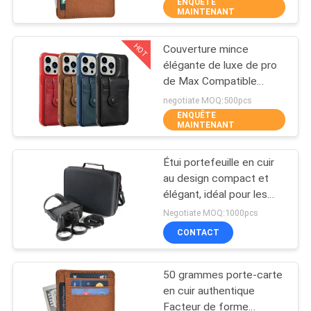
minimaliste futé
ENQUÊTE
MAINTENANT
CONTRÔLE
HOT
Couverture mince
DE
33
élégante de luxe de pro
QUALITÉ
de Max Compatible
Housse de transport
Vegan Leather Phone
negotiate MOQ:500pcs
d'EVA
d'iPhone 13 classique de
ENQUÊTE
PLAN
MAINTENANT
la meilleure qualité mince
DU
de cas
Étui portefeuille en cuir
SITE
au design compact et
élégant, idéal pour les
34
professionnels à la
PRIVACY
Negotiate MOQ:1000pcs
recherche de solutions
CONTACT
POLICY
de transport de cartes
Sacs à verrouiller
stylées et pratiques
50 grammes porte-carte
en cuir authentique
Facteur de forme