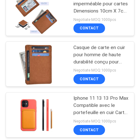
imperméable pour cartes
Dimensions 10cm X 7cm
18
X 1.5cm Fabriqué pour
Negotiate MOQ:1000pcs
organiser les cartes et
Non sac à
CONTACT
l'argent en toute sécurité
provisions de textile
Casque de carte en cuir
tissé
pour homme de haute
durabilité conçu pour
iPhone 11 13 13 Pro
Negotiate MOQ:1000pcs
Max Compact et élégant
CONTACT
49
pour les dirigeants
d'entreprise
sac imperméable de
Iphone 11 13 13 Pro Max
Compatible avec le
sac à dos
portefeuille en cuir Carte
de portefeuille Compact
Negotiate MOQ:1000pcs
Facteur de forme de
CONTACT
repassage élégant