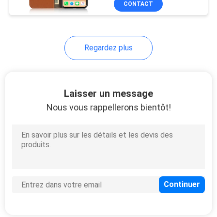
CONTACT
24
poussière
Le néoprène Tote
Bag
Regardez plus
Laisser un message
Nous vous rappellerons bientôt!
31
Trousse d'écolier
d'EVA
28