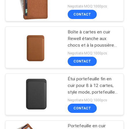
régulier Organisateur
Negotiate MOQ:1000pcs
léger et élégant Idéal
CONTACT
pour les professionnels
134
de l'entreprise
Sacs de banque de
Boîte à cartes en cuir
Rewell étanche aux
tirette
chocs et à la poussière
Emballage élégant
Negotiate MOQ:1000pcs
adapté aux dirigeants et
CONTACT
aux événements
Étui portefeuille fin en
23
cuir pour 8 à 12 cartes,
Sac de lavage
style mode, portefeuille
compact avec plusieurs
Negotiate MOQ:1000pcs
d'article de toilette
fentes pour cartes et
CONTACT
ajustement sûr
Portefeuille en cuir