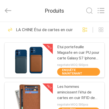
Industrial
Group
Limited.
Produits
All
Rights
Reserved.
Developed
by
MAISON
69
ECER
LA CHINE Étui de cartes en cuir de portefeuille
EVA Hard Cases
PRODUITS
HOT
Etui portefeuille
Magsafe en cuir PU pour
AU
carte Galaxy S7 Iphone
SUJET
13
negotiate MOQ:500pcs
ENQUÊTE
DE
MAINTENANT
49
NOUS
HOT
Les hommes
EVA Storage Case
amincissent l'étui de
VISITE
cartes en cuir RFID de
portefeuille bloquant le
D'USINE
negotiate MOQ:500pcs