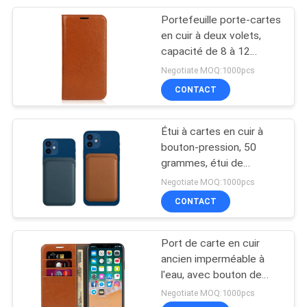
Protecteur durable
Portefeuille porte-cartes
46
en cuir à deux volets,
capacité de 8 à 12
Eva Electronic Case
cartes, modèle Rewell,
Negotiate MOQ:1000pcs
minimaliste, élégant,
CONTACT
rangement sécurisé pour
cartes et espèces
Étui à cartes en cuir à
bouton-pression, 50
grammes, étui de
19
rangement, design
Negotiate MOQ:1000pcs
Les sports portent
compact et fin, idéal
CONTACT
pour les professionnels.
des vêtements
Port de carte en cuir
ancien imperméable à
l'eau, avec bouton de
fermeture, protection
Negotiate MOQ:1000pcs
contre les chocs et la