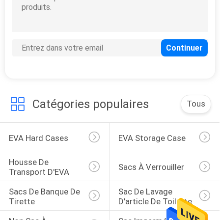
134
Sacs de banque de
tirette
Catégories populaires
Tous
EVA Hard Cases
EVA Storage Case
23
Sac de lavage
Housse De 
Sacs À Verrouiller
Transport D'EVA
d'article de toilette
Sacs De Banque De 
Sac De Lavage 
Tirette
D'article De Toilette