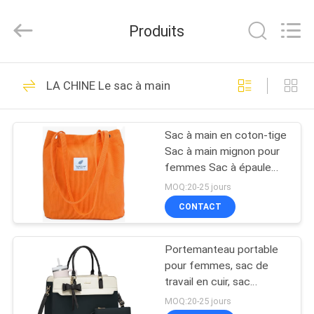
Industrial
Group
Limited.
Produits
All
Rights
Reserved.
Developed
by
MAISON
69
ECER
LA CHINE Le sac à main
EVA Hard Cases
PRODUITS
Sac à main en coton-tige
Sac à main mignon pour
AU
femmes Sac à épaule
SUJET
avec poche intérieure
MOQ:20-25 jours
pour le travail Plage
DE
CONTACT
Voyage et achats
49
NOUS
Portemanteau portable
EVA Storage Case
pour femmes, sac de
VISITE
travail en cuir, sac
d'enseignant d'affaires
D'USINE
MOQ:20-25 jours