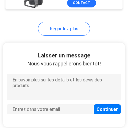
durabilité, fonctionnalité
CONTACT
et style.
CONTRÔLE
DE
33
Regardez plus
QUALITÉ
Housse de transport
d'EVA
PLAN
Laisser un message
DU
Nous vous rappellerons bientôt!
SITE
34
PRIVACY
POLICY
Sacs à verrouiller