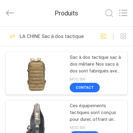
Industrial
Group
Limited.
Produits
All
Rights
Reserved.
Developed
by
MAISON
69
ECER
LA CHINE Sac à dos tactique
EVA Hard Cases
PRODUITS
Sac à dos tactique sac à
dos militaire Nos sacs à
AU
dos sont fabriqués avec
SUJET
des matériaux de haute
MOQ:500
qualité et offrent la
DE
CONTACT
durabilité
49
NOUS
Ces équipements
EVA Storage Case
tactiques sont conçus
VISITE
pour durer, offrant un
mélange parfait de
D'USINE
MOQ:500