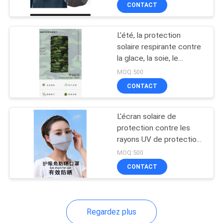
ultraviolette
CONTACT
CONTRÔLE
L'été, la protection
DE
33
solaire respirante contre
QUALITÉ
la glace, la soie, le
Housse de transport
bandana, la bible, la
MOQ:500
d'EVA
pêche en plein air, le
PLAN
CONTACT
visage magique, le
DU
foulard, la bible, le
masque, le casque, les
L'écran solaire de
SITE
vêtements de sport.
protection contre les
rayons UV de protection
34
contre l'ombre mince
PRIVACY
MOQ:500
CONTACT
POLICY
Sacs à verrouiller
Regardez plus