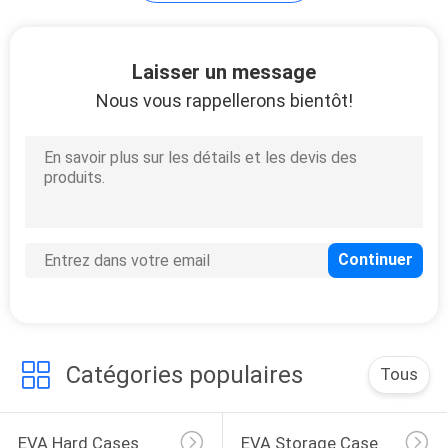
134
Laisser un message
Nous vous rappellerons bientôt!
Sacs de banque de
tirette
23
Sac de lavage
d'article de toilette
Catégories populaires
Tous
EVA Hard Cases
EVA Storage Case