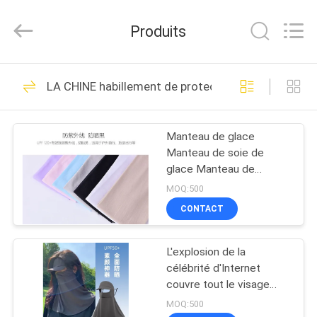
Industrial
Group
Limited.
Produits
All
Rights
Reserved.
Developed
MAISON
by
69
ECER
LA CHINE habillement de protection du soleil
EVA Hard Cases
PRODUITS
Manteau de glace
Manteau de soie de
AU
glace Manteau de
SUJET
protection solaire
MOQ:500
Manteau extérieur épais
DE
CONTACT
de couleur solide
49
NOUS
Manteau sans couture
pour hommes et
L'explosion de la
EVA Storage Case
femmes SPORTS
célébrité d'Internet
VISITE
couvre tout le visage
pour empêcher la lumière
D'USINE
MOQ:500