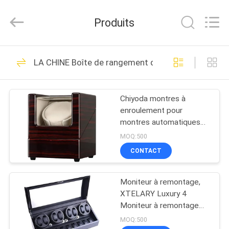
Industrial
Group
Limited.
Produits
All
Rights
Reserved.
Developed
MAISON
by
68
ECER
LA CHINE Boîte de rangement de montre
EVA Hard Cases
PRODUITS
Chiyoda montres à
enroulement pour
AU
montres automatiques
SUJET
boîte en bois massif
MOQ:500
avec moteurs Mabuchi
DE
CONTACT
49
NOUS
Moniteur à remontage,
EVA Storage Case
XTELARY Luxury 4
VISITE
Moniteur à remontage
quadricyclique à moteur
D'USINE
MOQ:500