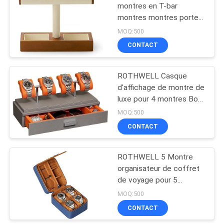
montres en T-bar
montres montres porte-
18
bijoux montres porte-
MOQ:500
montres pour hommes
Non sac à
CONTACT
montres porte-montres
provisions de textile
organisateur pour
hommes
ROTHWELL Casque
tissé
d'affichage de montre de
luxe pour 4 montres Box
de montre en cuir avec
MOQ:500
couvercle acrylique et
CONTACT
48
coussin à glissière
amovible
sac imperméable de
ROTHWELL 5 Montre
organisateur de coffret
sac à dos
de voyage pour 5
montres Protégé
MOQ:500
portable robuste avec
CONTACT
fermeture à glissière