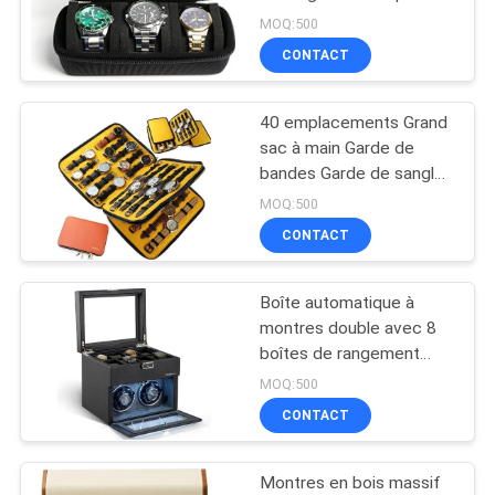
montres à rouleaux
MOQ:500
d'affichage avec oreillers
CONTACT
en mousse douce qui
134
s'adapte bien à toutes
Sacs de banque de
les tailles
40 emplacements Grand
sac à main Garde de
tirette
bandes Garde de sangle
Organisateur à double
MOQ:500
couche, montre et
CONTACT
sangles Organisateur
pour Apple
Boîte automatique à
23
montres double avec 8
Sac de lavage
boîtes de rangement
supplémentaires, boîte
MOQ:500
d'article de toilette
automatique à montres
CONTACT
double avec organiseur
de bijoux,
Montres en bois massif