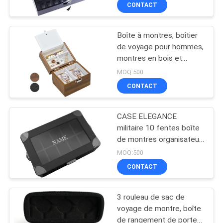
pour montres
CONTACT
automatiques Coffre-
CONTRÔLE
fort et boîte d'affichage
en bois 8+9 Stockage
Boîte à montres, boîtier
DE
33
de voyage pour hommes,
QUALITÉ
montres en bois et
Housse de transport
porte- bijoux
MOQ:500
d'EVA
organisateur pour
PLAN
CONTACT
femme, protection
DU
portable à 2 fentes
CASE ELEGANCE
SITE
militaire 10 fentes boîte
de montres organisateur
34
de boîte pour hommes,
PRIVACY
MOQ:500
véritable haut en verre,
CONTACT
POLICY
plateau modulaire de
Sacs à verrouiller
valet,
3 rouleau de sac de
voyage de montre, boîte
de rangement de porte-