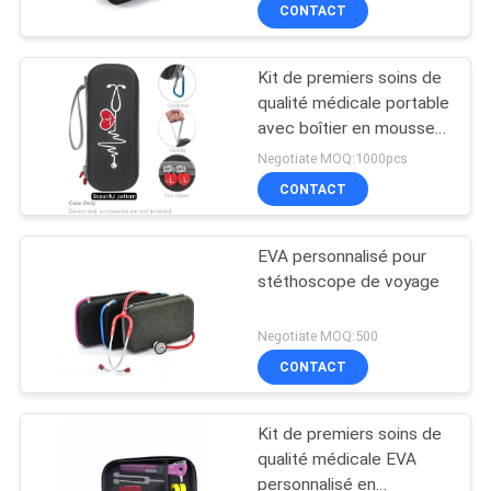
poignée durable et
CONTACT
fermeture éclair pour
CONTRÔLE
équipement médical
Kit de premiers soins de
DE
33
qualité médicale portable
QUALITÉ
avec boîtier en mousse
Housse de transport
EVA imperméable aux
Negotiate MOQ:1000pcs
d'EVA
chocs conçu pour la
PLAN
CONTACT
protection du
DU
stéthoscope et son
transport facile
EVA personnalisé pour
SITE
stéthoscope de voyage
34
PRIVACY
Negotiate MOQ:500
CONTACT
POLICY
Sacs à verrouiller
Kit de premiers soins de
qualité médicale EVA
personnalisé en