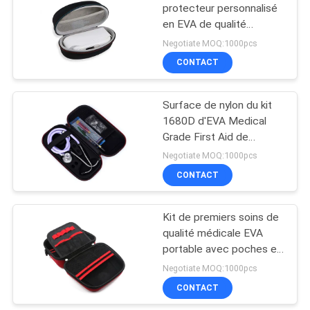
protecteur personnalisé
en EVA de qualité
18
médicale pour
Negotiate MOQ:1000pcs
thermomètre auriculaire
Non sac à
CONTACT
Braun et autres appareils
provisions de textile
médicaux
Surface de nylon du kit
tissé
1680D d'EVA Medical
Grade First Aid de
stéthoscope d'ODM
Negotiate MOQ:1000pcs
CONTACT
49
sac imperméable de
Kit de premiers soins de
qualité médicale EVA
sac à dos
portable avec poches en
treillis personnalisables
Negotiate MOQ:1000pcs
et sangles élastiques
CONTACT
pour l'organisation