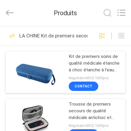
ReWell
Industrial
Group
Produits
Limited.
All
Rights
Reserved.
Developed
MAISON
69
by
LA CHINE Kit de premiers secours de catégorie mé
ECER
EVA Hard Cases
PRODUITS
Kit de premiers soins de
qualité médicale étanche
AU
à choc étanche à l'eau
SUJET
étui protecteur EVA avec
Negotiate MOQ:1000pcs
fermeture à glissière et
DE
CONTACT
maillage rembourrée
49
NOUS
intérieur pour
stéthoscope
Trousse de premiers
EVA Storage Case
secours de qualité
VISITE
médicale antichoc et
étanche en EVA avec
D'USINE
Negotiate MOQ:1000pcs