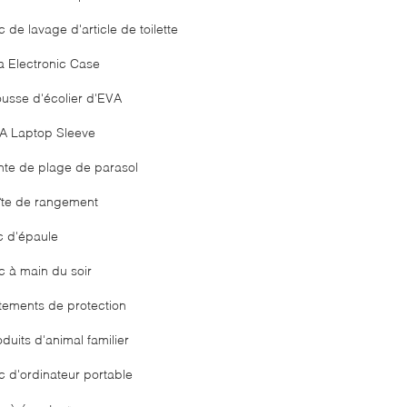
 de lavage d'article de toilette
a Electronic Case
ousse d'écolier d'EVA
A Laptop Sleeve
nte de plage de parasol
îte de rangement
c d'épaule
c à main du soir
tements de protection
duits d'animal familier
c d'ordinateur portable