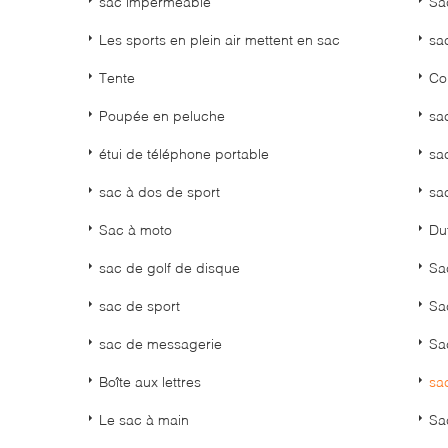
sac imperméable
Sa
Les sports en plein air mettent en sac
sa
Tente
Co
Poupée en peluche
sa
étui de téléphone portable
sac
sac à dos de sport
sa
Sac à moto
Duf
sac de golf de disque
Sa
sac de sport
Sac
sac de messagerie
Sa
Boîte aux lettres
sa
Le sac à main
Sa