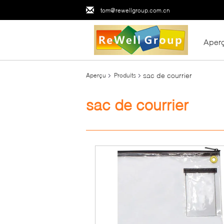
tom@rewellgroup.com.cn
Aper
sac de courrier
Aperçu
Produits
sac de courrier