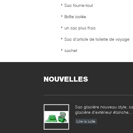
Sac fourre-tout
Boîte isolée
un sac plus frais
Sac d'article de toilette de voyage
sachet
NOUVELLES
Sac glacière nouveau style, s
glacière d'extérieur étanche,
usine
Lire la suite