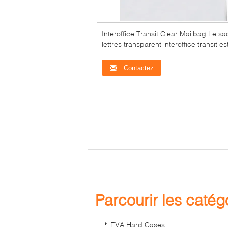
Interoffice Transit Clear Mailbag Le sa
lettres transparent interoffice transit es
idéal pour la lettre, le courrier de taille
légale, les dossiers, les rapports et pl
Contactez
encore
Parcourir les caté
EVA Hard Cases