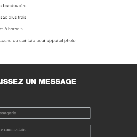
c bandoulière
sac plus frais
cs à harnais
coche de ceinture pour appareil photo
AISSEZ UN MESSAGE