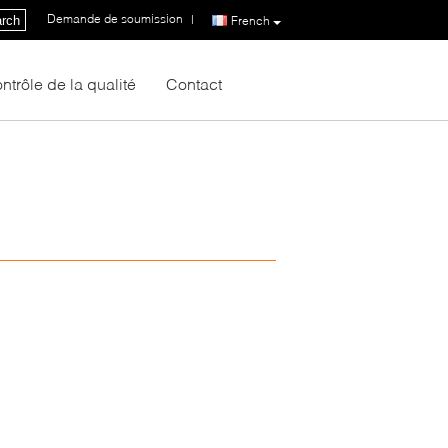
Demande de soumission
|
rch
French
ntrôle de la qualité
Contact