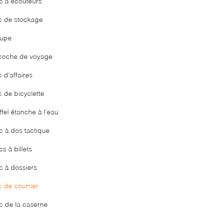
c à écouteurs
c de stockage
upe
coche de voyage
 d'affaires
c de bicyclette
fel étanche à l'eau
c à dos tactique
s à billets
c à dossiers
c de courrier
c de la caserne