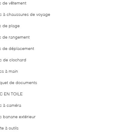
c de vêtement
c à chaussures de voyage
c de plage
c de rangement
c de déplacement
c de clochard
cs à main
quet de documents
C EN TOILE
c à caméra
c banane extérieur
te à outils