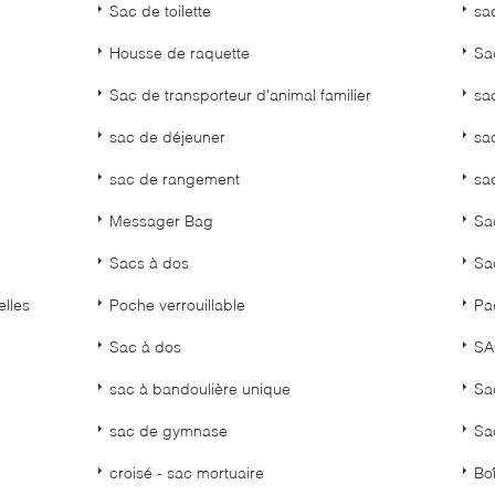
Sac de toilette
sa
Housse de raquette
Sa
Sac de transporteur d'animal familier
sa
sac de déjeuner
sa
sac de rangement
sa
Messager Bag
Sa
Sacs à dos
Sa
elles
Poche verrouillable
Pa
Sac à dos
SA
sac à bandoulière unique
Sa
sac de gymnase
Sa
croisé - sac mortuaire
Boî