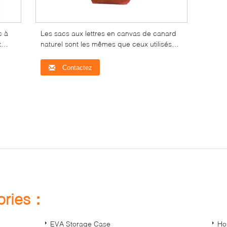
c à
Les sacs aux lettres en canvas de canard
t
naturel sont les mêmes que ceux utilisés
par les postes.
us
Contactez
gories：
EVA Storage Case
Ho