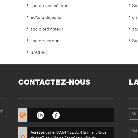
sac de cosmétique
Sa
Boîte à déjeuner
un 
sac d'ordinateur
sa
sac de cordon
Sa
SACHET
CONTACTEZ-NOUS
L
ac
Adresse usine:
NO.54 YEE SUR la ville, village
de YanTian, ville de FengGang, ville de