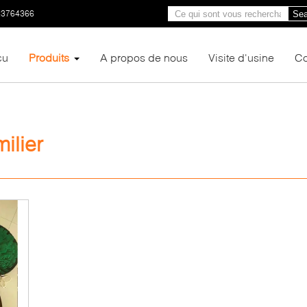
23764366
Sea
çu
Produits
A propos de nous
Visite d'usine
Co
ilier