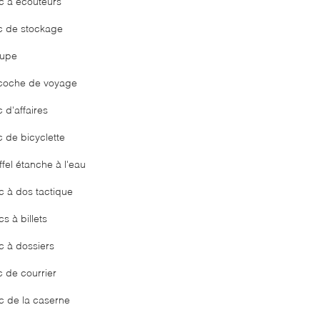
c à écouteurs
c de stockage
upe
coche de voyage
 d'affaires
c de bicyclette
fel étanche à l'eau
c à dos tactique
s à billets
c à dossiers
c de courrier
c de la caserne