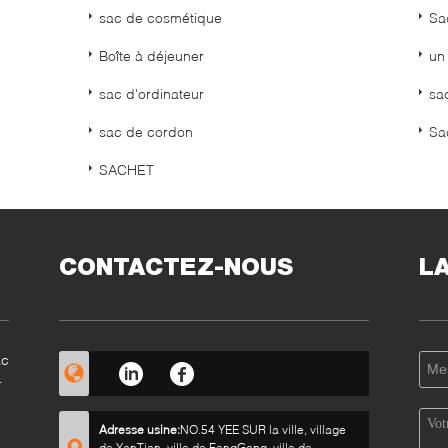
sac de cosmétique
Sa
Boîte à déjeuner
un 
sac d'ordinateur
sa
sac de cordon
Sa
SACHET
CONTACTEZ-NOUS
L
ac
Adresse usine:
NO.54 YEE SUR la ville, village
de YanTian, ville de FengGang, ville de