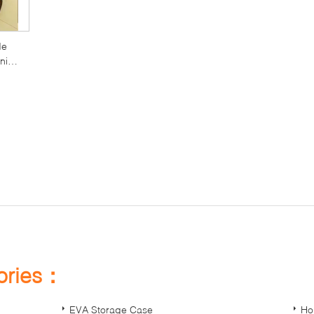
de
nie
ge
ie
gories：
EVA Storage Case
Ho