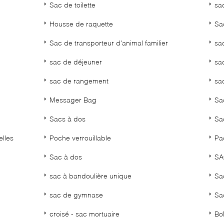
Sac de toilette
sa
Housse de raquette
Sa
Sac de transporteur d'animal familier
sa
sac de déjeuner
sa
sac de rangement
sa
Messager Bag
Sa
Sacs à dos
Sa
elles
Poche verrouillable
Pa
Sac à dos
SA
sac à bandoulière unique
Sa
sac de gymnase
Sa
croisé - sac mortuaire
Boî