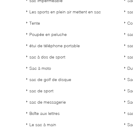
sac imperméable
Sa
Les sports en plein air mettent en sac
sa
Tente
Co
Poupée en peluche
sa
étui de téléphone portable
sac
sac à dos de sport
sa
Sac à moto
Duf
sac de golf de disque
Sa
sac de sport
Sac
sac de messagerie
Sa
Boîte aux lettres
sa
Le sac à main
Sa