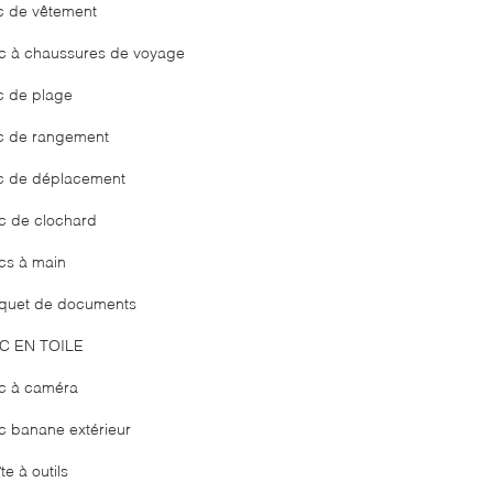
c de vêtement
c à chaussures de voyage
c de plage
c de rangement
c de déplacement
c de clochard
cs à main
quet de documents
C EN TOILE
c à caméra
c banane extérieur
te à outils