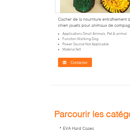
Cacher de la nourriture entraînement 
chien jouets pour animaux de compag
fournitures d'exercice odeur de fourra
Applications:Small Animals, Pet & animal
alimentaire lent EXPENDER DE l'énerg
Function:Waliking Dog
décompression tapis olfactif
Power Source:Not Applicable
Material:felt
Contactez
Parcourir les caté
EVA Hard Cases