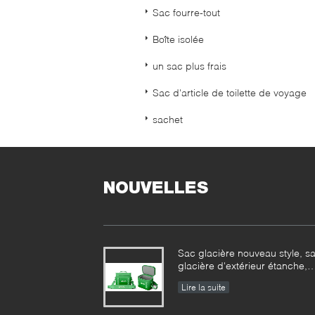
Sac fourre-tout
Boîte isolée
un sac plus frais
Sac d'article de toilette de voyage
sachet
NOUVELLES
Sac glacière nouveau style, s
glacière d'extérieur étanche,
usine
Lire la suite