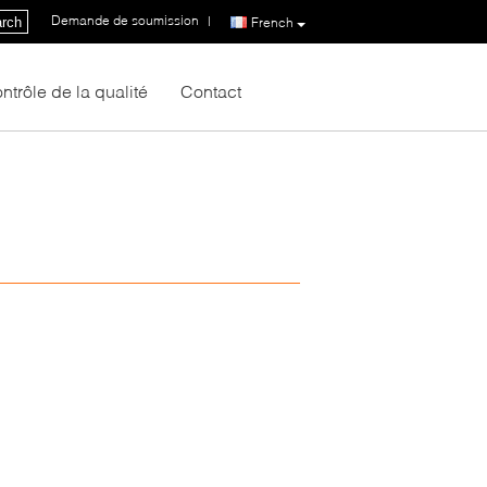
Demande de soumission
|
rch
French
ntrôle de la qualité
Contact