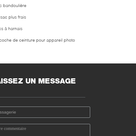
c bandoulière
sac plus frais
cs à harnais
coche de ceinture pour appareil photo
AISSEZ UN MESSAGE