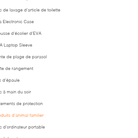
 de lavage d'article de toilette
a Electronic Case
ousse d'écolier d'EVA
A Laptop Sleeve
nte de plage de parasol
îte de rangement
c d'épaule
c à main du soir
tements de protection
duits d'animal familier
c d'ordinateur portable