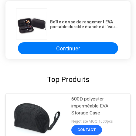
Boîte de sac de rangement EVA
portable durable étanche à l'eau
étanche aux chocs conçue pour
les écouteurs appareils
électroniques
Continuer
Top Produits
600D polyester
imperméable EVA
Storage Case
Negotiate MOQ:1000pcs
CONTACT