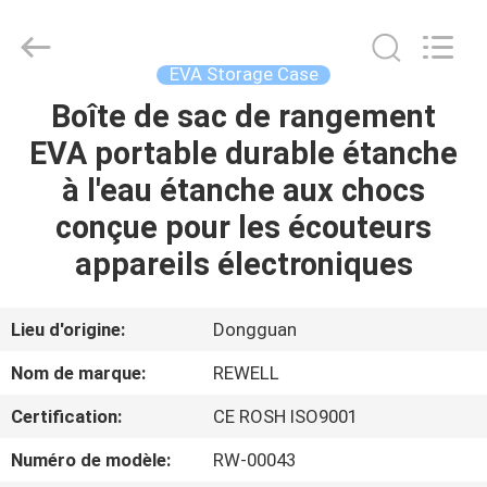
ReWell
Industrial
Group
Limited.
All
EVA Storage Case
Rights
Reserved.
Developed
Boîte de sac de rangement
MAISON
by
ECER
EVA portable durable étanche
PRODUITS
à l'eau étanche aux chocs
conçue pour les écouteurs
AU
appareils électroniques
SUJET
DE
Lieu d'origine:
Dongguan
NOUS
Nom de marque:
REWELL
Certification:
CE ROSH ISO9001
VISITE
Numéro de modèle:
RW-00043
D'USINE