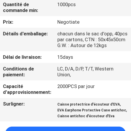
Quantité de
1000pcs
commande min:
CONTRÔLE
Prix:
Negotiate
DE
QUALITÉ
Détails d'emballage:
chacun dans le sac d'opp, 40pcs
par cartons, CTN : 50x45x50cm
G.W. : Autour de 12kgs
PLAN
Délai de livraison:
15days
DU
Conditions de
LC, D/A, D/P, T/T, Western
SITE
paiement:
Union,
Capacité
2000PCS par jour
PRIVACY
d'approvisionnement:
POLICY
Surligner:
,
Caisse protectrice d'écouteur d'EVA
,
EVA Earphone Protective Case antichoc
Caisse antichoc d'écouteur d'Eva