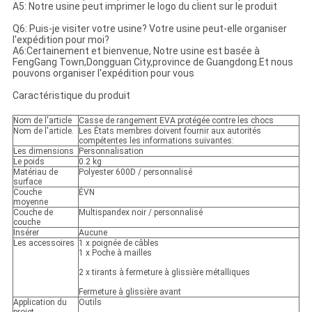
A5: Notre usine peut imprimer le logo du client sur le produit
Q6: Puis-je visiter votre usine? Votre usine peut-elle organiser
l'expédition pour moi?
A6:Certainement et bienvenue, Notre usine est basée à
FengGang Town,Dongguan City,province de Guangdong.Et nous
pouvons organiser l'expédition pour vous
Caractéristique du produit
Nom de l'article
Casse de rangement EVA protégée contre les chocs
Nom de l'article.
Les États membres doivent fournir aux autorités
compétentes les informations suivantes:
Les dimensions
Personnalisation
Le poids
0.2 kg
Matériau de
Polyester 600D / personnalisé
surface
Couche
ÉVN
moyenne
Couche de
Multispandex noir / personnalisé
couche
Insérer
Aucune
Les accessoires
1 x poignée de câbles
1 x Poche à mailles
2 x tirants à fermeture à glissière métalliques
Fermeture à glissière avant
Application du
Outils
projet