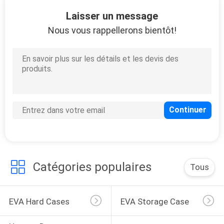
Laisser un message
CONTRÔLE
Nous vous rappellerons bientôt!
DE
33
QUALITÉ
Housse de transport
d'EVA
PLAN
DU
SITE
34
PRIVACY
Catégories populaires
Tous
POLICY
Sacs à verrouiller
EVA Hard Cases
EVA Storage Case