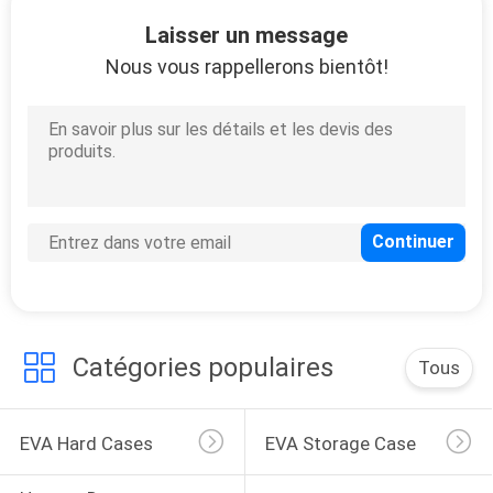
Laisser un message
CONTRÔLE
Nous vous rappellerons bientôt!
DE
33
QUALITÉ
Housse de transport
d'EVA
PLAN
DU
SITE
34
PRIVACY
Catégories populaires
Tous
POLICY
Sacs à verrouiller
EVA Hard Cases
EVA Storage Case