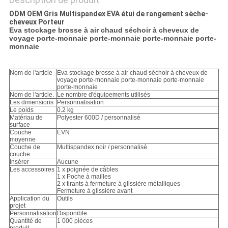
ODM OEM Gris Multispandex EVA étui de rangement sèche-
cheveux Porteur
Eva stockage brosse à air chaud séchoir à cheveux de
voyage porte-monnaie porte-monnaie porte-monnaie porte-
monnaie
Nom de l'article
Eva stockage brosse à air chaud séchoir à cheveux de
voyage porte-monnaie porte-monnaie porte-monnaie
porte-monnaie
Nom de l'article.
Le nombre d'équipements utilisés
Les dimensions
Personnalisation
Le poids
0.2 kg
Matériau de
Polyester 600D / personnalisé
surface
Couche
ÉVN
moyenne
Couche de
Multispandex noir / personnalisé
couche
Insérer
Aucune
Les accessoires
1 x poignée de câbles
1 x Poche à mailles
2 x tirants à fermeture à glissière métalliques
Fermeture à glissière avant
Application du
Outils
projet
Personnalisation
Disponible
Quantité de
1 000 pièces