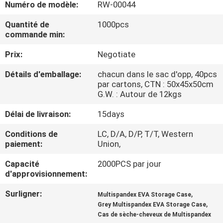
Numéro de modèle:
RW-00044
CONTRÔLE
Quantité de
1000pcs
commande min:
DE
Prix:
Negotiate
QUALITÉ
Détails d'emballage:
chacun dans le sac d'opp, 40pcs
par cartons, CTN : 50x45x50cm
PLAN
G.W. : Autour de 12kgs
DU
Délai de livraison:
15days
SITE
Conditions de
LC, D/A, D/P, T/T, Western
paiement:
Union,
PRIVACY
Capacité
2000PCS par jour
POLICY
d'approvisionnement:
Surligner:
,
Multispandex EVA Storage Case
,
Grey Multispandex EVA Storage Case
Cas de sèche-cheveux de Multispandex