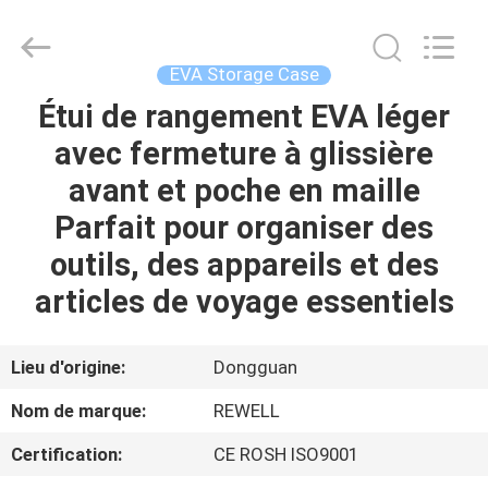
ReWell
Industrial
Group
Limited.
All
EVA Storage Case
Rights
Reserved.
Developed
Étui de rangement EVA léger
MAISON
by
ECER
avec fermeture à glissière
PRODUITS
avant et poche en maille
Parfait pour organiser des
AU
outils, des appareils et des
SUJET
articles de voyage essentiels
DE
NOUS
Lieu d'origine:
Dongguan
Nom de marque:
REWELL
VISITE
Certification:
CE ROSH ISO9001
D'USINE