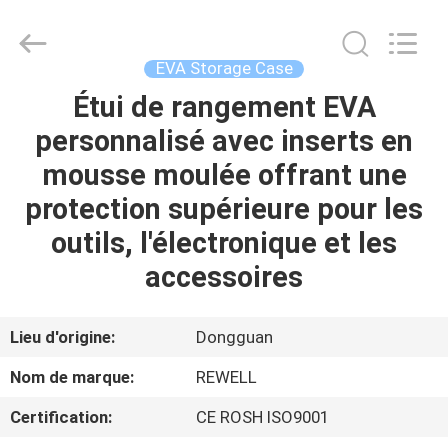
Industrial
Group
Limited.
All
Rights
EVA Storage Case
Reserved.
Developed
Étui de rangement EVA
MAISON
by
ECER
personnalisé avec inserts en
PRODUITS
mousse moulée offrant une
protection supérieure pour les
AU
outils, l'électronique et les
SUJET
accessoires
DE
NOUS
Lieu d'origine:
Dongguan
Nom de marque:
REWELL
VISITE
Certification:
CE ROSH ISO9001
D'USINE