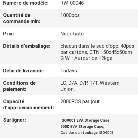
Numéro de modèle:
RW-00046
CONTRÔLE
Quantité de
1000pcs
commande min:
DE
Prix:
Negotiate
QUALITÉ
Détails d'emballage:
chacun dans le sac d'opp, 40pcs
par cartons, CTN : 50x45x50cm
PLAN
G.W. : Autour de 12kgs
DU
Délai de livraison:
15days
SITE
Conditions de
LC, D/A, D/P, T/T, Western
paiement:
Union,
PRIVACY
Capacité
2000PCS par jour
POLICY
d'approvisionnement:
Surligner:
,
ISO9001 EVA Storage Case
,
900D EVA Storage Case
Cas dur du stockage ISO9001