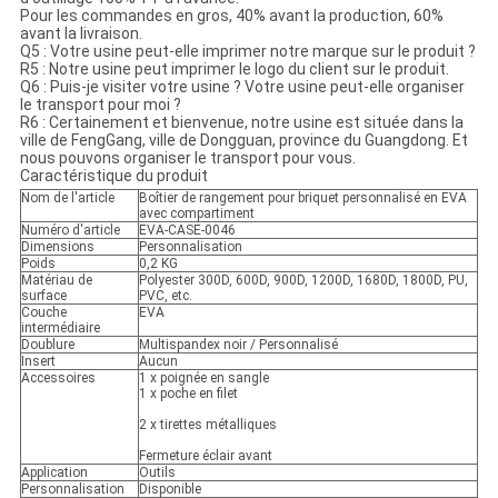
Pour les commandes en gros, 40% avant la production, 60%
avant la livraison.
Q5 : Votre usine peut-elle imprimer notre marque sur le produit ?
R5 : Notre usine peut imprimer le logo du client sur le produit.
Q6 : Puis-je visiter votre usine ? Votre usine peut-elle organiser
le transport pour moi ?
R6 : Certainement et bienvenue, notre usine est située dans la
ville de FengGang, ville de Dongguan, province du Guangdong. Et
nous pouvons organiser le transport pour vous.
Caractéristique du produit
Nom de l'article
Boîtier de rangement pour briquet personnalisé en EVA
avec compartiment
Numéro d'article
EVA-CASE-0046
Dimensions
Personnalisation
Poids
0,2 KG
Matériau de
Polyester 300D, 600D, 900D, 1200D, 1680D, 1800D, PU,
surface
PVC, etc.
Couche
EVA
intermédiaire
Doublure
Multispandex noir / Personnalisé
Insert
Aucun
Accessoires
1 x poignée en sangle
1 x poche en filet
2 x tirettes métalliques
Fermeture éclair avant
Application
Outils
Personnalisation
Disponible