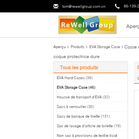
86-139-
tom@rewellgroup.com.cn
Aper
Casse d
Aperçu
Produits
EVA Storage Case
coque protectrice dure
Tous les produits
EVA Hard Cases
(39)
EVA Storage Case
(46)
Housse de transport d'EVA
(32)
Sacs à verrouiller
(30)
Sacs de banque de tirette
(131)
Sac de lavage d'article de toilette
(19)
Non sac à provisions de textile tissé