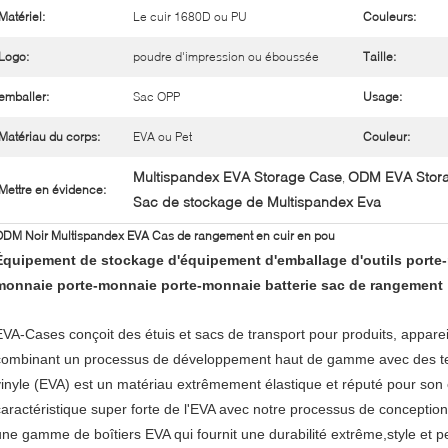
Matériel:
Le cuir 1680D ou PU
Couleurs:
Logo:
poudre d'impression ou éboussée
Taille:
emballer:
Sac OPP
Usage:
Matériau du corps:
EVA ou Pet
Couleur:
Multispandex EVA Storage Case
ODM EVA Stor
,
Mettre en évidence:
Sac de stockage de Multispandex Eva
DM Noir Multispandex EVA Cas de rangement en cuir en pou
Équipement de stockage d'équipement d'emballage d'outils porte
monnaie porte-monnaie porte-monnaie batterie sac de rangement
EVA-Cases conçoit des étuis et sacs de transport pour produits, appareils
combinant un processus de développement haut de gamme avec des tes
vinyle (EVA) est un matériau extrêmement élastique et réputé pour son 
caractéristique super forte de l'EVA avec notre processus de conception
une gamme de boîtiers EVA qui fournit une durabilité extrême,style et p