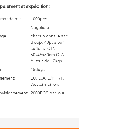
paiement et expédition:
mmande min:
1000pcs
Negotiate
age:
chacun dans le sac
d'opp, 40pcs par
cartons, CTN :
50x45x50cm G.W. :
Autour de 12kgs
n:
15days
aiement:
LC, D/A, D/P, T/T,
Western Union,
ovisionnement:
2000PCS par jour