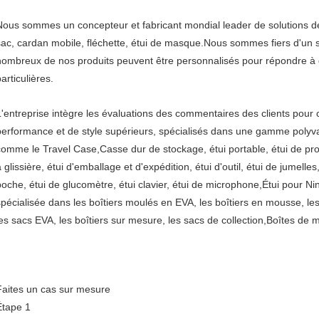
Nous sommes un concepteur et fabricant mondial leader de solutions de
sac, cardan mobile, fléchette, étui de masque.Nous sommes fiers d'un s
nombreux de nos produits peuvent être personnalisés pour répondre 
articulières.
L'entreprise intègre les évaluations des commentaires des clients pour c
performance et de style supérieurs, spécialisés dans une gamme polyv
comme le Travel Case,Casse dur de stockage, étui portable, étui de prote
 glissière, étui d'emballage et d'expédition, étui d'outil, étui de jumelle
poche, étui de glucomètre, étui clavier, étui de microphone,Étui pour N
spécialisée dans les boîtiers moulés en EVA, les boîtiers en mousse, les 
les sacs EVA, les boîtiers sur mesure, les sacs de collection,Boîtes de 
Faites un cas sur mesure
Étape 1