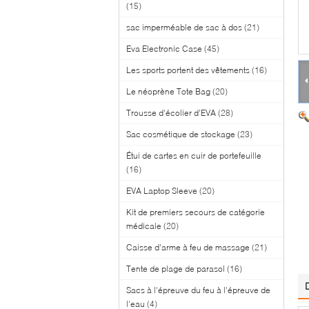
(15)
sac imperméable de sac à dos
(21)
Eva Electronic Case
(45)
Les sports portent des vêtements
(16)
Le néoprène Tote Bag
(20)
Trousse d'écolier d'EVA
(28)
Sac cosmétique de stockage
(23)
Étui de cartes en cuir de portefeuille
(16)
EVA Laptop Sleeve
(20)
Kit de premiers secours de catégorie
médicale
(20)
Caisse d'arme à feu de massage
(21)
Tente de plage de parasol
(16)
Sacs à l'épreuve du feu à l'épreuve de
l'eau
(4)