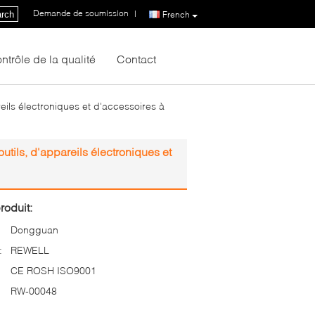
Demande de soumission
|
rch
French
ntrôle de la qualité
Contact
ils électroniques et d'accessoires à
ils, d'appareils électroniques et
roduit:
Dongguan
:
REWELL
CE ROSH ISO9001
RW-00048