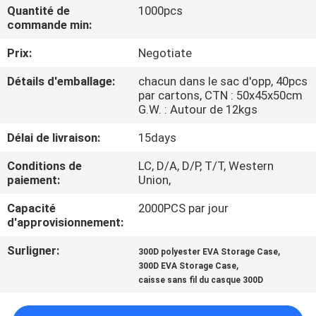
Quantité de
1000pcs
commande min:
CONTRÔLE
Prix:
Negotiate
DE
QUALITÉ
Détails d'emballage:
chacun dans le sac d'opp, 40pcs
par cartons, CTN : 50x45x50cm
G.W. : Autour de 12kgs
PLAN
Délai de livraison:
15days
DU
Conditions de
LC, D/A, D/P, T/T, Western
SITE
paiement:
Union,
Capacité
2000PCS par jour
PRIVACY
d'approvisionnement:
POLICY
Surligner:
,
300D polyester EVA Storage Case
,
300D EVA Storage Case
caisse sans fil du casque 300D