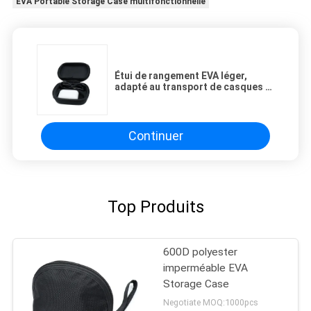
EVA Portable Storage Case multifonctionnelle
Étui de rangement EVA léger,
adapté au transport de casques à
cardans mobiles et autres
produits électroniques populaires
Continuer
Top Produits
600D polyester
imperméable EVA
Storage Case
Negotiate MOQ:1000pcs