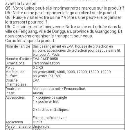
avant la livraison.
Q5 : Votre usine peut-elle imprimer notre marque sur le produit ?
R5 : Notre usine peut imprimer le logo du client sur le produit.
Q6 : Puis-je visiter votre usine ? Votre usine peut-elle organiser
le transport pour moi ?
R6 : Certainement et bienvenue. Notre usine est située dans la
ville de FengGang, ville de Dongguan, province du Guangdong. Et
nous pouvons organiser le transport pour vous.
Caractéristique du produit
Nom de l'article
Sac de rangement en EVA, housse de protection en
silicone, accessoires de protection pour casque sans fil,
étui pour AirPods
Numéro d'article
EVA-CASE-0050
Dimensions
Personnalisation
Poids
0,2 KG
Matériau de
polyester300D, 600D, 900D, 1200D, 1680D, 1800D
surface
polyester, PU, PVC
Couche
EVA
intermédiaire
Doublure
Multispandex noir / Personnalisé
Insert
Aucun
Accessoires
1 x poignée de sangle
1 x poche en filet
2 x tirettes métalliques
Fermeture éclair avant
Application
Outils
Personnalisation
Disponible