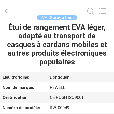
Industrial
Group
Limited.
All
Rights
EVA Storage Case
Reserved.
Developed
by
Étui de rangement EVA léger,
MAISON
ECER
adapté au transport de
PRODUITS
casques à cardans mobiles et
autres produits électroniques
AU
populaires
SUJET
DE
Lieu d'origine:
Dongguan
NOUS
Nom de marque:
REWELL
Certification:
CE ROSH ISO9001
VISITE
Numéro de modèle:
RW-00049
D'USINE