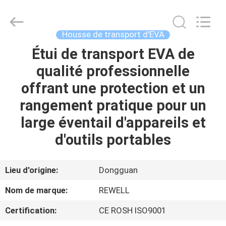
Industrial
Group
Limited.
All
Rights
Housse de transport d'EVA
Reserved.
Developed
by
Étui de transport EVA de
MAISON
ECER
qualité professionnelle
PRODUITS
offrant une protection et un
rangement pratique pour un
AU
large éventail d'appareils et
SUJET
d'outils portables
DE
NOUS
Lieu d'origine:
Dongguan
Nom de marque:
REWELL
VISITE
Certification:
CE ROSH ISO9001
D'USINE