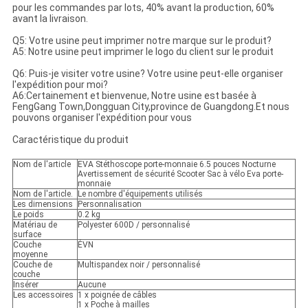
pour les commandes par lots, 40% avant la production, 60%
avant la livraison.
Q5: Votre usine peut imprimer notre marque sur le produit?
A5: Notre usine peut imprimer le logo du client sur le produit
Q6: Puis-je visiter votre usine? Votre usine peut-elle organiser
l'expédition pour moi?
A6:Certainement et bienvenue, Notre usine est basée à
FengGang Town,Dongguan City,province de Guangdong.Et nous
pouvons organiser l'expédition pour vous
Caractéristique du produit
Nom de l'article
EVA Stéthoscope porte-monnaie 6.5 pouces Nocturne
Avertissement de sécurité Scooter Sac à vélo Eva porte-
monnaie
Nom de l'article.
Le nombre d'équipements utilisés
Les dimensions
Personnalisation
Le poids
0.2 kg
Matériau de
Polyester 600D / personnalisé
surface
Couche
ÉVN
moyenne
Couche de
Multispandex noir / personnalisé
couche
Insérer
Aucune
Les accessoires
1 x poignée de câbles
1 x Poche à mailles