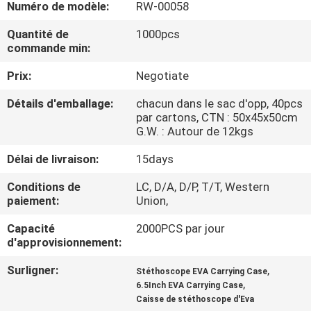
Numéro de modèle:
RW-00058
CONTRÔLE
Quantité de
1000pcs
commande min:
DE
Prix:
Negotiate
QUALITÉ
Détails d'emballage:
chacun dans le sac d'opp, 40pcs
par cartons, CTN : 50x45x50cm
PLAN
G.W. : Autour de 12kgs
DU
Délai de livraison:
15days
SITE
Conditions de
LC, D/A, D/P, T/T, Western
paiement:
Union,
PRIVACY
Capacité
2000PCS par jour
POLICY
d'approvisionnement:
Surligner:
,
Stéthoscope EVA Carrying Case
,
6.5Inch EVA Carrying Case
Caisse de stéthoscope d'Eva