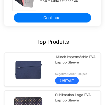
imperméable antichoc en
polyester 600D, taille
personnalisée, matériau néoprène
avec poche zippée pour MacBook
Air 13 pouces
Continuer
Top Produits
13Inch imperméable EVA
Laptop Sleeve
Negotiate MOQ:1000pcs
CONTACT
Sublimation Logo EVA
Laptop Sleeve