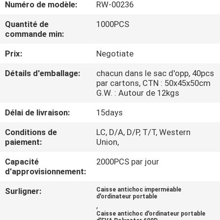
Numéro de modèle:
RW-00236
CONTRÔLE
Quantité de
1000PCS
commande min:
DE
Prix:
Negotiate
QUALITÉ
Détails d'emballage:
chacun dans le sac d'opp, 40pcs
par cartons, CTN : 50x45x50cm
PLAN
G.W. : Autour de 12kgs
DU
Délai de livraison:
15days
SITE
Conditions de
LC, D/A, D/P, T/T, Western
paiement:
Union,
PRIVACY
Capacité
2000PCS par jour
POLICY
d'approvisionnement:
Surligner:
Caisse antichoc imperméable
d'ordinateur portable
,
Caisse antichoc d'ordinateur portable