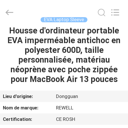
ReWell
Industrial
Group
Limited.
All
EVA Laptop Sleeve
Rights
Reserved.
Housse d'ordinateur portable
MAISON
Developed
by
ECER
EVA imperméable antichoc en
PRODUITS
polyester 600D, taille
personnalisée, matériau
AU
néoprène avec poche zippée
SUJET
pour MacBook Air 13 pouces
DE
NOUS
Lieu d'origine:
Dongguan
Nom de marque:
REWELL
VISITE
Certification:
CE ROSH
D'USINE