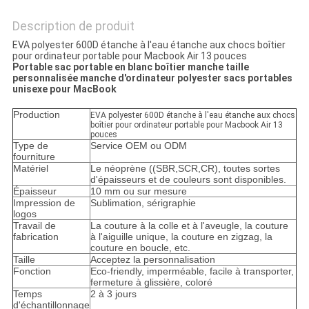
Description de produit
EVA polyester 600D étanche à l'eau étanche aux chocs boîtier
pour ordinateur portable pour Macbook Air 13 pouces
Portable sac portable en blanc boîtier manche taille
personnalisée manche d'ordinateur polyester sacs portables
unisexe pour MacBook
Production
EVA polyester 600D étanche à l'eau étanche aux chocs
boîtier pour ordinateur portable pour Macbook Air 13
pouces
Type de
Service OEM ou ODM
fourniture
Matériel
Le néoprène ((SBR,SCR,CR), toutes sortes
d'épaisseurs et de couleurs sont disponibles.
Épaisseur
10 mm ou sur mesure
Impression de
Sublimation, sérigraphie
logos
Travail de
La couture à la colle et à l'aveugle, la couture
fabrication
à l'aiguille unique, la couture en zigzag, la
couture en boucle, etc.
Taille
Acceptez la personnalisation
Fonction
Eco-friendly, imperméable, facile à transporter,
fermeture à glissière, coloré
Temps
2 à 3 jours
d'échantillonnage