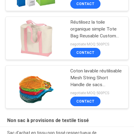
du client avec le logo
CONTACT
Réutilisez la toile
organique simple Tote
Bag Reusable Custom
Printed de coton avec le
negotiate MOQ:500PCS
logo
CONTACT
Coton lavable réutilisable
Mesh String Short
Handle de sacs
d'épicerie de légume
negotiate MOQ:500PCS
fruit
CONTACT
Non sac à provisions de textile tissé
Sac d'achat en tissu non tissé respectueux de