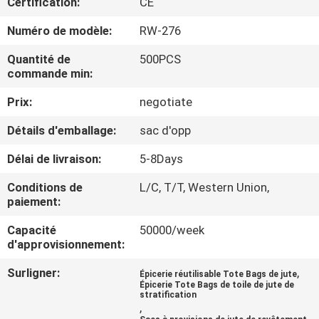
Certification:
CE
CONTRÔLE
Numéro de modèle:
RW-276
DE
Quantité de
500PCS
commande min:
QUALITÉ
Prix:
negotiate
PLAN
Détails d'emballage:
sac d'opp
DU
Délai de livraison:
5-8Days
SITE
Conditions de
L/C, T/T, Western Union,
paiement:
PRIVACY
Capacité
50000/week
POLICY
d'approvisionnement:
Surligner:
,
Épicerie réutilisable Tote Bags de jute
Épicerie Tote Bags de toile de jute de
stratification
,