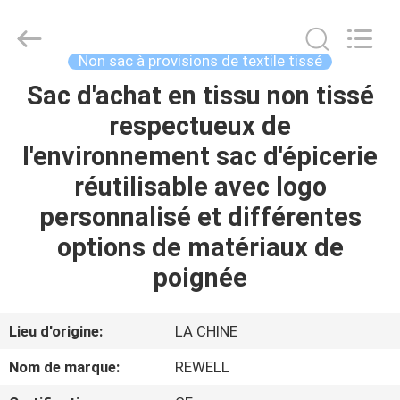
2026
ReWell
Industrial
Group
Limited.
Non sac à provisions de textile tissé
All
Rights
Sac d'achat en tissu non tissé
MAISON
Reserved.
Developed
by
respectueux de
ECER
PRODUITS
l'environnement sac d'épicerie
réutilisable avec logo
AU
personnalisé et différentes
SUJET
options de matériaux de
DE
poignée
NOUS
Lieu d'origine:
LA CHINE
VISITE
Nom de marque:
REWELL
D'USINE