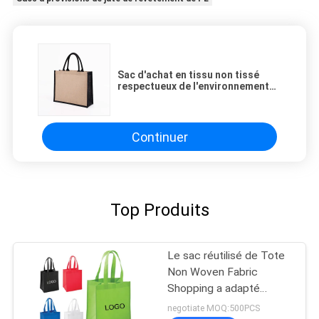
Sac d'achat en tissu non tissé
respectueux de l'environnement
sac d'épicerie réutilisable avec
logo personnalisé et différentes
options de matériaux de poignée
Continuer
Top Produits
Le sac réutilisé de Tote
Non Woven Fabric
Shopping a adapté
réutilisable aux besoins
negotiate MOQ:500PCS