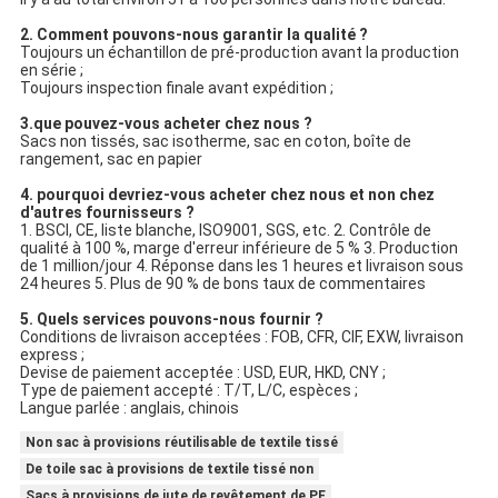
2. Comment pouvons-nous garantir la qualité ?
Toujours un échantillon de pré-production avant la production 
en série ;
Toujours inspection finale avant expédition ;
3.que pouvez-vous acheter chez nous ?
Sacs non tissés, sac isotherme, sac en coton, boîte de 
rangement, sac en papier
4. pourquoi devriez-vous acheter chez nous et non chez 
d'autres fournisseurs ?
1. BSCI, CE, liste blanche, ISO9001, SGS, etc. 2. Contrôle de 
qualité à 100 %, marge d'erreur inférieure de 5 % 3. Production 
de 1 million/jour 4. Réponse dans les 1 heures et livraison sous 
24 heures 5. Plus de 90 % de bons taux de commentaires
5. Quels services pouvons-nous fournir ?
Conditions de livraison acceptées : FOB, CFR, CIF, EXW, livraison 
express ;
Devise de paiement acceptée : USD, EUR, HKD, CNY ;
Type de paiement accepté : T/T, L/C, espèces ;
Langue parlée : anglais, chinois
Non sac à provisions réutilisable de textile tissé
De toile sac à provisions de textile tissé non
Sacs à provisions de jute de revêtement de PE