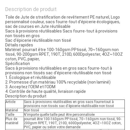
Description de produit
Toile de Jute de stratification de revêtement PE naturel, Logo
personnalisé couleur, sacs fourre-tout d'épicerie écologiques,
sac de courses en Jute réutilisable
Sacs à provisions réutilisables Sacs fourre-tout à provisions
non tissés en gros
Sac d'épicerie réutilisable non tissé
Détails rapides
Matériel: pourrait être 100-160gsm PPtissé, 70~160gsm non
tissé, 90-200gsm RPET, 190T, 210D, 600Dpolyester, 4OZ~10OZ
coton, PVC, papier,
Spécification
Sacs à provisions réutilisables en gros sacs fourre-tout à
provisions non tissés sac d'épicerie réutilisable non tissé
1. Écologique et réutilisable
2. Promesse d'un matériau 100% recyclable (non laminé)
3. Acceptez l'OEM et l'ODM
4. Contrôle de haute qualité, livraison rapide
Description du produit
Article
Sacs à provisions réutilisables en gros sacs fourre-tout à
provisions non tissés sac d'épicerie réutilisable non tissé
Matériel
Non tissé
Taille
N'importe quelle taille peut être personnalisée
Plus de
pourrait être 100-160gsm PP tissé, 70~160gsm non tissé, 90-
matériel
200gsm RPET, 190T, 210D, 600Dpolyester, 4OZ~10OZ coton,
PVC, papier ou selon votre demande