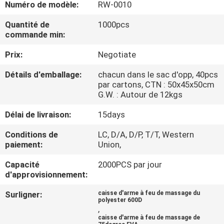
Numéro de modèle:
RW-0010
CONTRÔLE
Quantité de
1000pcs
commande min:
DE
Prix:
Negotiate
QUALITÉ
Détails d'emballage:
chacun dans le sac d'opp, 40pcs
par cartons, CTN : 50x45x50cm
PLAN
G.W. : Autour de 12kgs
DU
Délai de livraison:
15days
SITE
Conditions de
LC, D/A, D/P, T/T, Western
paiement:
Union,
PRIVACY
Capacité
2000PCS par jour
POLICY
d'approvisionnement:
Surligner:
caisse d'arme à feu de massage du
polyester 600D
,
caisse d'arme à feu de massage de