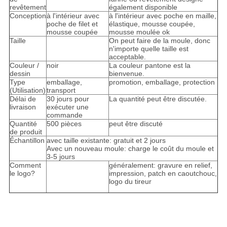
revêtement
également disponible
Conception
à l'intérieur avec
à l'intérieur avec poche en maille,
poche de filet et
élastique, mousse coupée,
mousse coupée
mousse moulée ok
Taille
On peut faire de la moule, donc
n'importe quelle taille est
acceptable.
Couleur /
noir
La couleur pantone est la
dessin
bienvenue.
Type
emballage,
promotion, emballage, protection
(Utilisation)
transport
Délai de
30 jours pour
La quantité peut être discutée.
livraison
exécuter une
commande
Quantité
500 pièces
peut être discuté
de produit
Échantillon
avec taille existante: gratuit et 2 jours
Avec un nouveau moule: charge le coût du moule et
3-5 jours
Comment
généralement: gravure en relief,
le logo?
impression, patch en caoutchouc,
logo du tireur