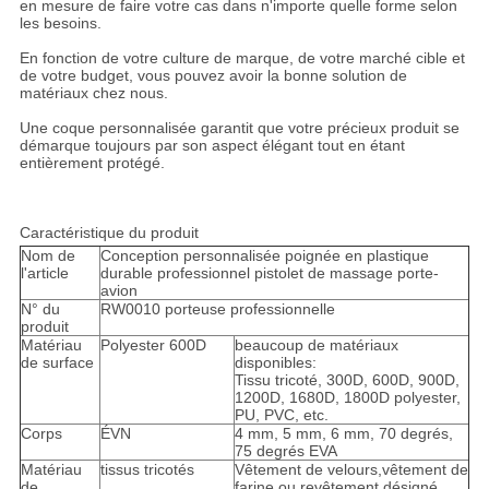
en mesure de faire votre cas dans n'importe quelle forme selon
les besoins.
En fonction de votre culture de marque, de votre marché cible et
de votre budget, vous pouvez avoir la bonne solution de
matériaux chez nous.
Une coque personnalisée garantit que votre précieux produit se
démarque toujours par son aspect élégant tout en étant
entièrement protégé.
Caractéristique du produit
Nom de
Conception personnalisée poignée en plastique
l'article
durable professionnel pistolet de massage porte-
avion
N° du
RW0010 porteuse professionnelle
produit
Matériau
Polyester 600D
beaucoup de matériaux
de surface
disponibles:
Tissu tricoté, 300D, 600D, 900D,
1200D, 1680D, 1800D polyester,
PU, PVC, etc.
Corps
ÉVN
4 mm, 5 mm, 6 mm, 70 degrés,
75 degrés EVA
Matériau
tissus tricotés
Vêtement de velours,vêtement de
de
farine ou revêtement désigné