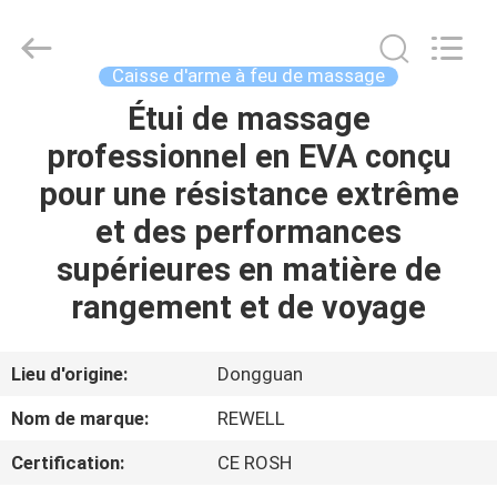
ReWell
Industrial
Group
Limited.
All
Caisse d'arme à feu de massage
Rights
Reserved.
Étui de massage
MAISON
Developed
by
ECER
professionnel en EVA conçu
PRODUITS
pour une résistance extrême
et des performances
AU
supérieures en matière de
SUJET
rangement et de voyage
DE
NOUS
Lieu d'origine:
Dongguan
Nom de marque:
REWELL
VISITE
Certification:
CE ROSH
D'USINE