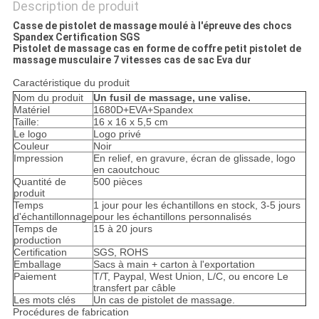
Description de produit
Casse de pistolet de massage moulé à l'épreuve des chocs
Spandex Certification SGS
Pistolet de massage cas en forme de coffre petit pistolet de
massage musculaire 7 vitesses cas de sac Eva dur
Caractéristique du produit
Nom du produit
Un fusil de massage, une valise.
Matériel
1680D+EVA+Spandex
Taille:
16 x 16 x 5,5 cm
Le logo
Logo privé
Couleur
Noir
Impression
En relief, en gravure, écran de glissade, logo
en caoutchouc
Quantité de
500 pièces
produit
Temps
1 jour pour les échantillons en stock, 3-5 jours
d'échantillonnage
pour les échantillons personnalisés
Temps de
15 à 20 jours
production
Certification
SGS, ROHS
Emballage
Sacs à main + carton à l'exportation
Paiement
T/T, Paypal, West Union, L/C, ou encore Le
transfert par câble
Les mots clés
Un cas de pistolet de massage.
Procédures de fabrication