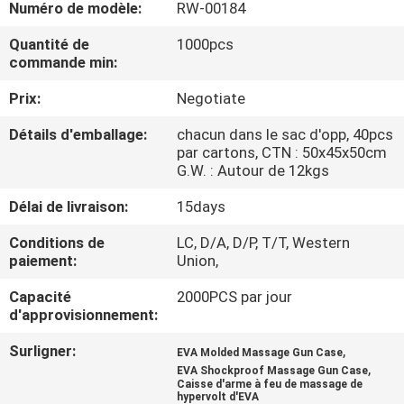
Numéro de modèle:
RW-00184
CONTRÔLE
Quantité de
1000pcs
commande min:
DE
Prix:
Negotiate
QUALITÉ
Détails d'emballage:
chacun dans le sac d'opp, 40pcs
par cartons, CTN : 50x45x50cm
PLAN
G.W. : Autour de 12kgs
DU
Délai de livraison:
15days
SITE
Conditions de
LC, D/A, D/P, T/T, Western
paiement:
Union,
PRIVACY
Capacité
2000PCS par jour
POLICY
d'approvisionnement:
Surligner:
,
EVA Molded Massage Gun Case
,
EVA Shockproof Massage Gun Case
Caisse d'arme à feu de massage de
hypervolt d'EVA