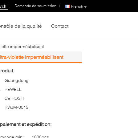
Demande de soumission
|
rch
French
ntrôle de la qualité
Contact
lette imperméabilisent
ra-violette imperméabilisent
roduit:
Guangdong
:
REWELL
CE ROSH
RWJM-0015
paiement et expédition:
mmande min:
1000pcs