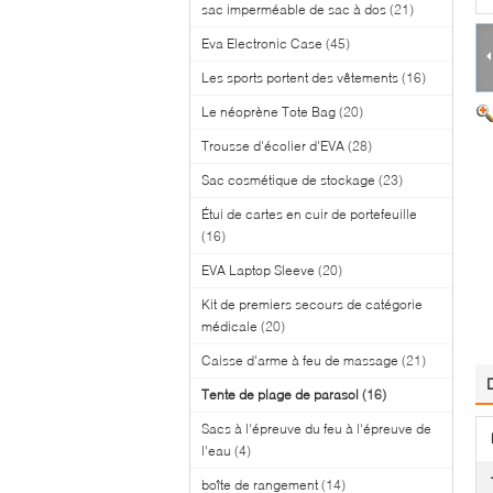
sac imperméable de sac à dos
(21)
Eva Electronic Case
(45)
Les sports portent des vêtements
(16)
Le néoprène Tote Bag
(20)
Trousse d'écolier d'EVA
(28)
Sac cosmétique de stockage
(23)
Étui de cartes en cuir de portefeuille
(16)
EVA Laptop Sleeve
(20)
Kit de premiers secours de catégorie
médicale
(20)
Caisse d'arme à feu de massage
(21)
Tente de plage de parasol
(16)
Sacs à l'épreuve du feu à l'épreuve de
l'eau
(4)
boîte de rangement
(14)