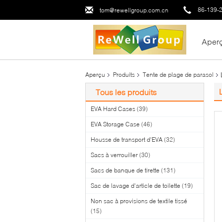
86-139-
tom@rewellgroup.com.cn
Aper
Aperçu
Produits
Tente de plage de parasol
Tous les produits
EVA Hard Cases
(39)
EVA Storage Case
(46)
Housse de transport d'EVA
(32)
Sacs à verrouiller
(30)
Sacs de banque de tirette
(131)
Sac de lavage d'article de toilette
(19)
Non sac à provisions de textile tissé
(15)