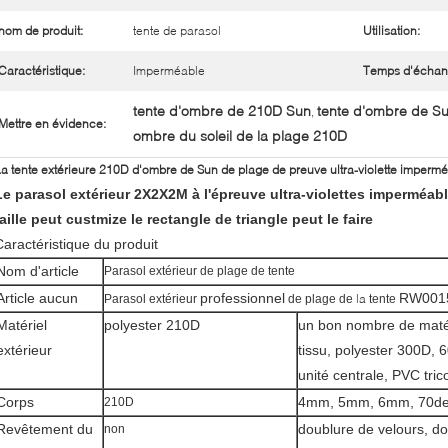
nom de produit:
tente de parasol
Utilisation:
Caractéristique:
Imperméable
Temps d'échant
tente d'ombre de 210D Sun
tente d'ombre de Su
,
Mettre en évidence:
ombre du soleil de la plage 210D
a tente extérieure 210D d'ombre de Sun de plage de preuve ultra-violette impermé
Le parasol extérieur 2X2X2M à l'épreuve ultra-violettes imperméabl
taille peut custmize le rectangle de triangle peut le faire
Caractéristique du produit
Nom d'article
Parasol extérieur de plage de tente
Article aucun
professionnel
RW0015 
la
Parasol extérieur
de plage de
tente
Matériel
polyester 210D
un bon nombre de matér
extérieur
tissu, polyester 300D,
unité centrale, PVC tric
Corps
4mm, 5mm, 6mm, 70de
210D
Revêtement du
doublure de velours, do
non