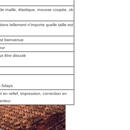
 de maille, élastique, mousse coupée, ok
ons tellement n'importe quelle taille est
est bienvenue
eur
ut être discuté
3-5days
 en refief, impression, correction en
acteur