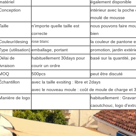
matériel
également disponible
Conception
intérieur avec la poche
moulé de mousse
Taille
n'importe quelle taille est
nous pouvons faire moul
correcte
bien
Couleur/desing
la couleur de pantone 
rose blanc
Type (utilisation)
emballage, portant
promotion, jardin extéri
Délai de
habituellement 30days pour
basé sur la quantité, pe
livraison
courir un ordre
MOQ
500pcs
peut être discuté
Échantillon
avec la taille exsiting : libre et 2days
avec le nouveau moule : coût de moule de charge et 
Manière de logo
habituellement : Gravant
caoutchouc, logo d'extr