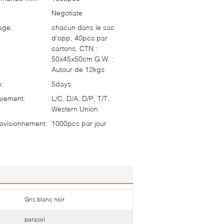
Negotiate
age:
chacun dans le sac
d'opp, 40pcs par
cartons, CTN :
50x45x50cm G.W. :
Autour de 12kgs
n:
5days
aiement:
L/C, D/A, D/P, T/T,
Western Union
ovisionnement:
1000pcs par jour
Gris blanc noir
parasol