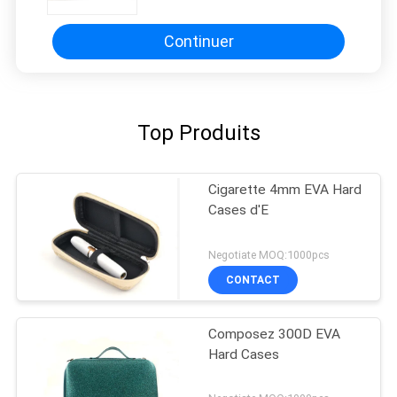
revêtement en velours doux pour
un stockage sûr des outils et des
solutions faciles à transporter
Continuer
Top Produits
Cigarette 4mm EVA Hard
Cases d'E
Negotiate MOQ:1000pcs
CONTACT
Composez 300D EVA
Hard Cases