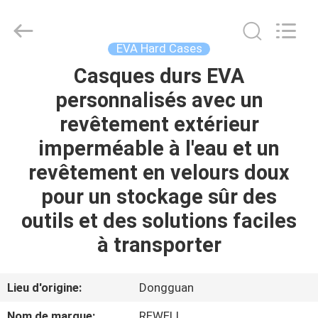
Industrial
Group
Limited.
All
Rights
EVA Hard Cases
Reserved.
Developed
Casques durs EVA
MAISON
by
ECER
personnalisés avec un
PRODUITS
revêtement extérieur
imperméable à l'eau et un
AU
revêtement en velours doux
SUJET
pour un stockage sûr des
DE
outils et des solutions faciles
NOUS
à transporter
VISITE
Lieu d'origine:
Dongguan
D'USINE
Nom de marque:
REWELL