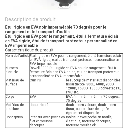
Description de produit
Étui rigide en EVA noir imperméable 70 degrés pour le
rangement et le transport d'outils
Étui rigide en EVA pour le rangement, étui à fermeture éclair
en EVA rigide, étui de transport protecteur personnalisé en
EVA imperméable
Caractéristique du produit
Nom de l'article
Étui rigide en EVA pour le rangement, étui à fermeture éclair
en EVA rigide, étui de transport protecteur personnalisé en
EVA imperméable
Numéro
Rewell 0030 Étui rigide en EVA pour le rangement, étui à
d'article
fermeture éclair en EVA rigide, étui de transport protecteur
personnalisé en EVA imperméable
Matériau de
Cuir PU
beaucoup de matériaux disponibles :
surface
tissu tricoté, 300D, 600D, 900D,
1200D, 1680D, 1800D polyester, PU,
PVC etc.
Corps
EVA
EVA 4mm, 5mm, 6mm, 70 degrés,
75 degrés
Matériau de
tissu tricoté
doublure en velours, doublure en
doublure
tissu, ou doublure désignée
également disponible
Conception
intérieur avec poche en
intérieur avec poche en maille,
filet et mousse
élastique, mousse découpée,
découpée
mousse moulée ok