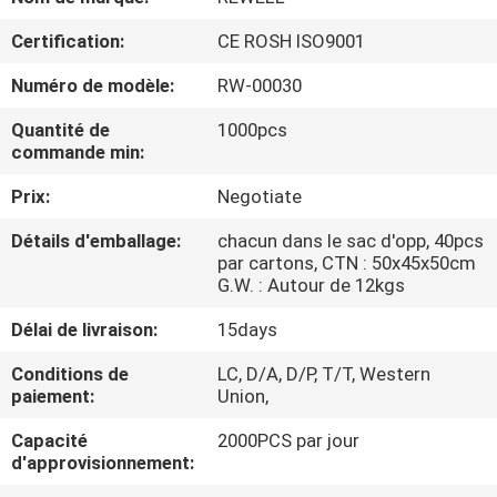
Certification:
CE ROSH ISO9001
CONTRÔLE
DE
Numéro de modèle:
RW-00030
QUALITÉ
Quantité de
1000pcs
commande min:
PLAN
Prix:
Negotiate
DU
Détails d'emballage:
chacun dans le sac d'opp, 40pcs
par cartons, CTN : 50x45x50cm
SITE
G.W. : Autour de 12kgs
Délai de livraison:
15days
PRIVACY
Conditions de
LC, D/A, D/P, T/T, Western
POLICY
paiement:
Union,
Capacité
2000PCS par jour
d'approvisionnement: