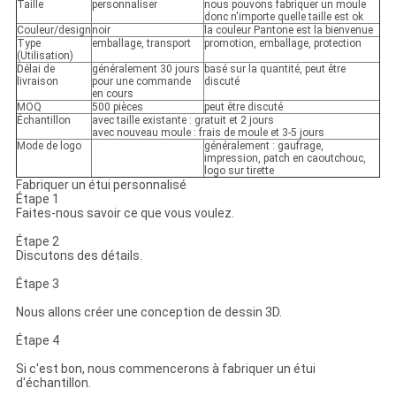
Taille
personnaliser
nous pouvons fabriquer un moule
donc n'importe quelle taille est ok
Couleur/design
noir
la couleur Pantone est la bienvenue
Type
emballage, transport
promotion, emballage, protection
(Utilisation)
Délai de
généralement 30 jours
basé sur la quantité, peut être
livraison
pour une commande
discuté
en cours
MOQ
500 pièces
peut être discuté
Échantillon
avec taille existante : gratuit et 2 jours
avec nouveau moule : frais de moule et 3-5 jours
Mode de logo
généralement : gaufrage,
impression, patch en caoutchouc,
logo sur tirette
Fabriquer un étui personnalisé
Étape 1
Faites-nous savoir ce que vous voulez.
Étape 2
Discutons des détails.
Étape 3
Nous allons créer une conception de dessin 3D.
Étape 4
Si c'est bon, nous commencerons à fabriquer un étui
d'échantillon.