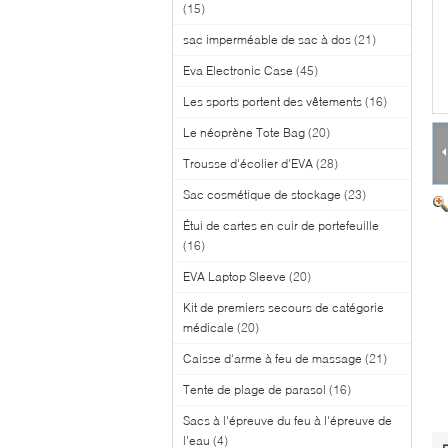
(15)
sac imperméable de sac à dos
(21)
Eva Electronic Case
(45)
Les sports portent des vêtements
(16)
Le néoprène Tote Bag
(20)
Trousse d'écolier d'EVA
(28)
Sac cosmétique de stockage
(23)
Étui de cartes en cuir de portefeuille
(16)
EVA Laptop Sleeve
(20)
Kit de premiers secours de catégorie
médicale
(20)
Caisse d'arme à feu de massage
(21)
Tente de plage de parasol
(16)
Sacs à l'épreuve du feu à l'épreuve de
l'eau
(4)