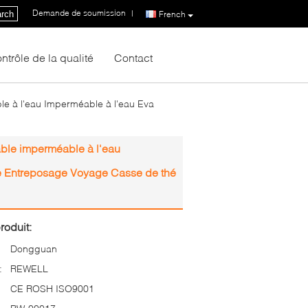
Demande de soumission
|
rch
French
ntrôle de la qualité
Contact
 à l'eau Imperméable à l'eau Eva
ble imperméable à l'eau
e Entreposage Voyage Casse de thé
roduit:
Dongguan
:
REWELL
CE ROSH ISO9001