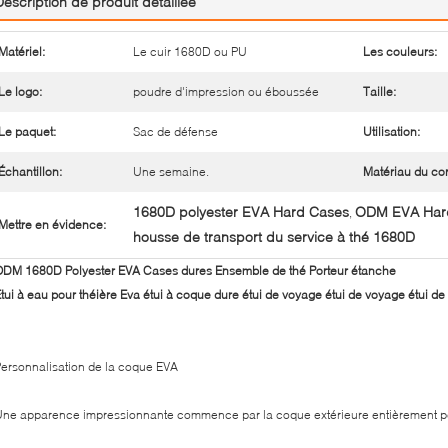
Description de produit détaillée
Matériel:
Le cuir 1680D ou PU
Les couleurs:
Le logo:
poudre d'impression ou éboussée
Taille:
Le paquet:
Sac de défense
Utilisation:
Échantillon:
Une semaine.
Matériau du cor
1680D polyester EVA Hard Cases
ODM EVA Har
,
Mettre en évidence:
housse de transport du service à thé 1680D
DM 1680D Polyester EVA Cases dures Ensemble de thé Porteur étanche
tui à eau pour théière Eva étui à coque dure étui de voyage étui de voyage étui de 
ersonnalisation de la coque EVA
ne apparence impressionnante commence par la coque extérieure entièrement p