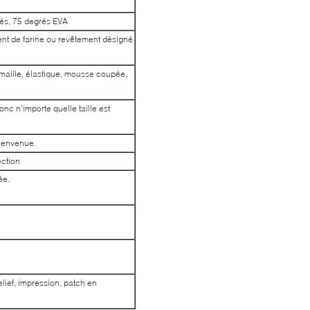
és, 75 degrés EVA
nt de farine ou revêtement désigné
 maille, élastique, mousse coupée,
onc n'importe quelle taille est
bienvenue.
ection
ée.
lief, impression, patch en