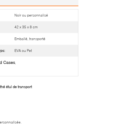
Noir ou personnalisé
42 x 35 x 8 cm
Emballé, transporté
ps:
EVA ou Pet
d Cases
,
thé étui de transport
ersonnalisée.