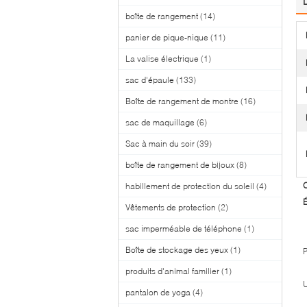
boîte de rangement
(14)
panier de pique-nique
(11)
La valise électrique
(1)
sac d'épaule
(133)
Boîte de rangement de montre
(16)
sac de maquillage
(6)
Sac à main du soir
(39)
boîte de rangement de bijoux
(8)
O
habillement de protection du soleil
(4)
É
Vêtements de protection
(2)
sac imperméable de téléphone
(1)
Boîte de stockage des yeux
(1)
P
produits d'animal familier
(1)
U
pantalon de yoga
(4)