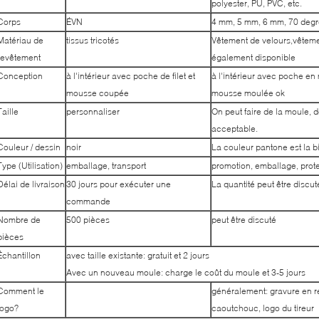
polyester, PU, PVC, etc.
Corps
ÉVN
4 mm, 5 mm, 6 mm, 70 degr
Matériau de
tissus tricotés
Vêtement de velours,vêteme
revêtement
également disponible
Conception
à l'intérieur avec poche de filet et
à l'intérieur avec poche en
mousse coupée
mousse moulée ok
Taille
personnaliser
On peut faire de la moule, d
acceptable.
Couleur / dessin
noir
La couleur pantone est la 
Type (Utilisation)
emballage, transport
promotion, emballage, prot
Délai de livraison
30 jours pour exécuter une
La quantité peut être discut
commande
Nombre de
500 pièces
peut être discuté
pièces
Échantillon
avec taille existante: gratuit et 2 jours
Avec un nouveau moule: charge le coût du moule et 3-5 jours
Comment le
généralement: gravure en re
logo?
caoutchouc, logo du tireur