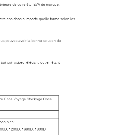
érieure de votre étui EVA de marque.
re cas dans n'importe quelle forme selon les
ous pouvez avoir la bonne solution de
par son aspect élégant tout en étant
dure Case Voyage Stockage Case
ponibles:
, 900D, 1200D, 1680D, 1800D