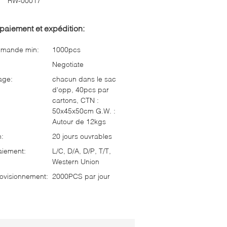
RW-00017
paiement et expédition:
mmande min:
1000pcs
Negotiate
age:
chacun dans le sac
d'opp, 40pcs par
cartons, CTN :
50x45x50cm G.W. :
Autour de 12kgs
n:
20 jours ouvrables
aiement:
L/C, D/A, D/P, T/T,
Western Union
ovisionnement:
2000PCS par jour