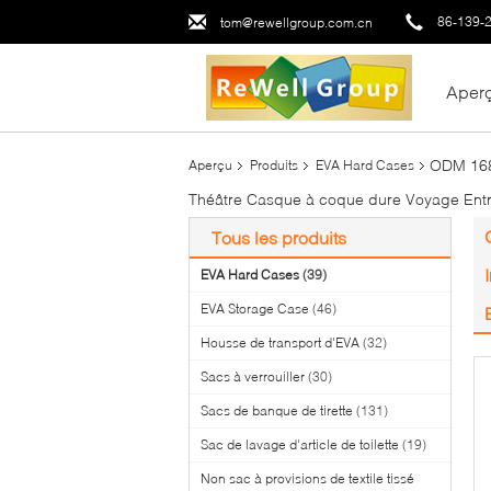
86-139-
tom@rewellgroup.com.cn
Aper
ODM 1680
Aperçu
Produits
EVA Hard Cases
Théâtre Casque à coque dure Voyage Ent
Tous les produits
EVA Hard Cases
(39)
EVA Storage Case
(46)
Housse de transport d'EVA
(32)
Sacs à verrouiller
(30)
Sacs de banque de tirette
(131)
Sac de lavage d'article de toilette
(19)
Non sac à provisions de textile tissé