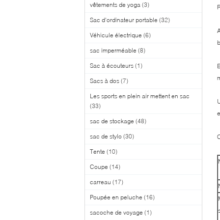
vêtements de yoga
(3)
R
Sac d'ordinateur portable
(32)
A
Véhicule électrique
(6)
b
sac imperméable
(8)
Sac à écouteurs
(1)
E
m
Sacs à dos
(7)
Les sports en plein air mettent en sac
U
(33)
e
sac de stockage
(48)
sac de stylo
(30)
C
Tente
(10)
Coupe
(14)
carreau
(17)
Poupée en peluche
(16)
sacoche de voyage
(1)