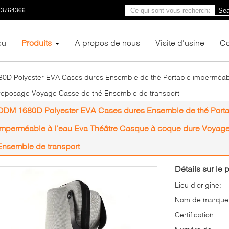
23764366
Sea
çu
Produits
A propos de nous
Visite d'usine
Co
D Polyester EVA Cases dures Ensemble de thé Portable imperméable
reposage Voyage Casse de thé Ensemble de transport
ODM 1680D Polyester EVA Cases dures Ensemble de thé Porta
Imperméable à l'eau Eva Théâtre Casque à coque dure Voyag
Ensemble de transport
Détails sur le p
Lieu d'origine:
Nom de marque
Certification: