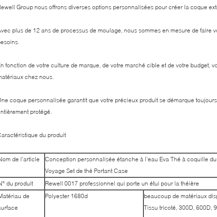
ewell Group nous offrons diverses options personnalisées pour créer la coque ext
vec plus de 12 ans de processus de moulage, nous sommes en mesure de faire vot
esoins.
n fonction de votre culture de marque, de votre marché cible et de votre budget, v
atériaux chez nous.
ne coque personnalisée garantit que votre précieux produit se démarque toujours 
ntièrement protégé.
aractéristique du produit
Nom de l'article
Conception personnalisée étanche à l'eau Eva Thé à coquille 
Voyage Set de thé Portant Case
N° du produit
Rewell 0017 professionnel qui porte un étui pour la théière
Matériau de
Polyester 1680d
beaucoup de matériaux dis
surface
Tissu tricoté, 300D, 600D