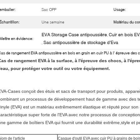
emballer:
Sac OPP
Usage:
Échantillon:
Une semaine
Matériau du cor
EVA Storage Case antipoussière
Cuir en bois EV
,
Mettre en évidence:
Sac antipoussière de stockage d'Eva
,
as de rangement EVA antipoussière en bois en grain en cuir PU à l' épreuve des 
Cas de rangement EVA à la surface, à l'épreuve des chocs, à l'épre
l'eau, pour protéger votre outil ou votre équipement.
EVA-Cases conçoit des étuis et sacs de transport pour produits, appareils
combinant un processus de développement haut de gamme avec des tes
vinyle (EVA) est un matériau extrêmement élastique et réputé pour son 
caractéristique super forte de l'EVA avec notre processus de conception
une gamme de boîtiers EVA qui fournit une durabilité extrême,style et p
Nom de l'article
Casque d'outil EVA avec cuir PU à grains de boi