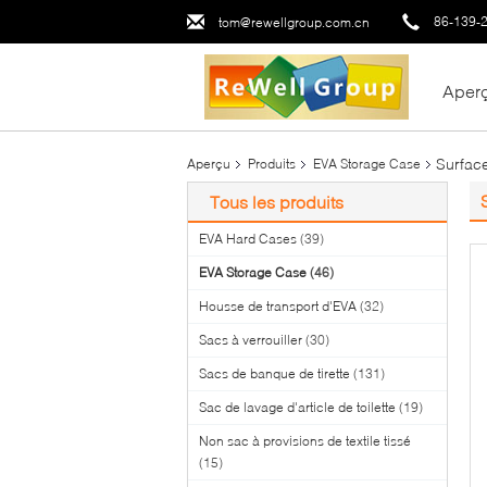
86-139-
tom@rewellgroup.com.cn
Aper
Surface
Aperçu
Produits
EVA Storage Case
Tous les produits
EVA Hard Cases
(39)
EVA Storage Case
(46)
Housse de transport d'EVA
(32)
Sacs à verrouiller
(30)
Sacs de banque de tirette
(131)
Sac de lavage d'article de toilette
(19)
Non sac à provisions de textile tissé
(15)