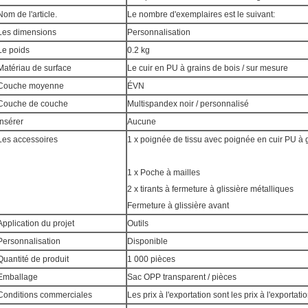
Nom de l'article.
Le nombre d'exemplaires est le suivant:
Les dimensions
Personnalisation
Le poids
0.2 kg
Matériau de surface
Le cuir en PU à grains de bois / sur mesure
Couche moyenne
ÉVN
Couche de couche
Multispandex noir / personnalisé
Insérer
Aucune
Les accessoires
1 x poignée de tissu avec poignée en cuir PU à 
1 x Poche à mailles
2 x tirants à fermeture à glissière métalliques
Fermeture à glissière avant
Application du projet
Outils
Personnalisation
Disponible
Quantité de produit
1 000 pièces
Emballage
Sac OPP transparent / pièces
Conditions commerciales
Les prix à l'exportation sont les prix à l'exportatio