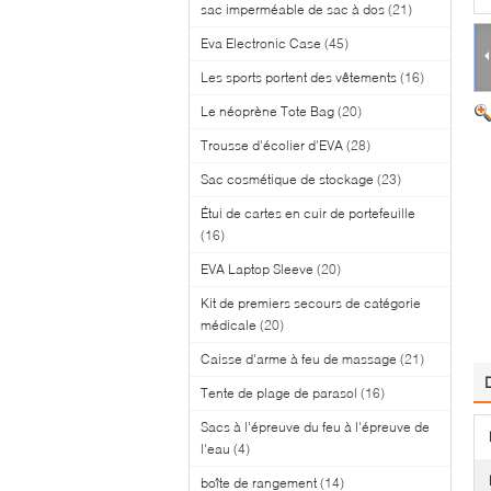
sac imperméable de sac à dos
(21)
Eva Electronic Case
(45)
Les sports portent des vêtements
(16)
Le néoprène Tote Bag
(20)
Trousse d'écolier d'EVA
(28)
Sac cosmétique de stockage
(23)
Étui de cartes en cuir de portefeuille
(16)
EVA Laptop Sleeve
(20)
Kit de premiers secours de catégorie
médicale
(20)
Caisse d'arme à feu de massage
(21)
Tente de plage de parasol
(16)
Sacs à l'épreuve du feu à l'épreuve de
l'eau
(4)
boîte de rangement
(14)