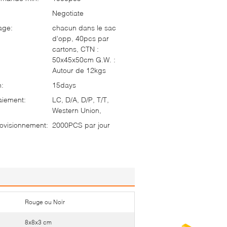
Negotiate
age:
chacun dans le sac
d'opp, 40pcs par
cartons, CTN :
50x45x50cm G.W. :
Autour de 12kgs
n:
15days
aiement:
LC, D/A, D/P, T/T,
Western Union,
ovisionnement:
2000PCS par jour
Rouge ou Noir
8x8x3 cm