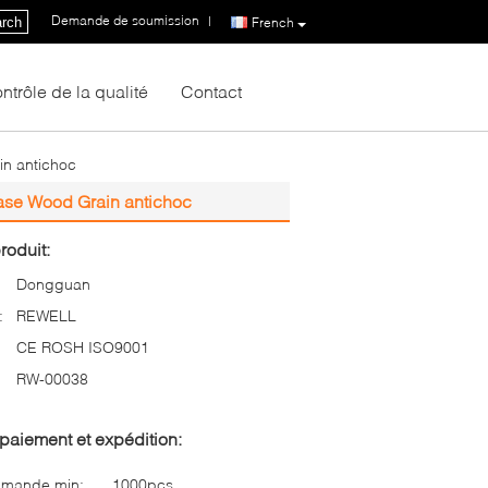
Demande de soumission
|
rch
French
ntrôle de la qualité
Contact
in antichoc
Case Wood Grain antichoc
roduit:
Dongguan
:
REWELL
CE ROSH ISO9001
RW-00038
paiement et expédition:
mmande min:
1000pcs