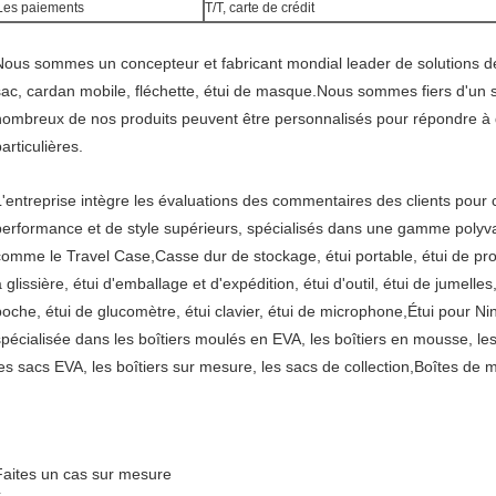
Les paiements
T/T, carte de crédit
Nous sommes un concepteur et fabricant mondial leader de solutions de
sac, cardan mobile, fléchette, étui de masque.Nous sommes fiers d'un s
nombreux de nos produits peuvent être personnalisés pour répondre 
articulières.
L'entreprise intègre les évaluations des commentaires des clients pour c
performance et de style supérieurs, spécialisés dans une gamme polyv
comme le Travel Case,Casse dur de stockage, étui portable, étui de prote
 glissière, étui d'emballage et d'expédition, étui d'outil, étui de jumelle
poche, étui de glucomètre, étui clavier, étui de microphone,Étui pour N
spécialisée dans les boîtiers moulés en EVA, les boîtiers en mousse, les 
les sacs EVA, les boîtiers sur mesure, les sacs de collection,Boîtes de 
Faites un cas sur mesure