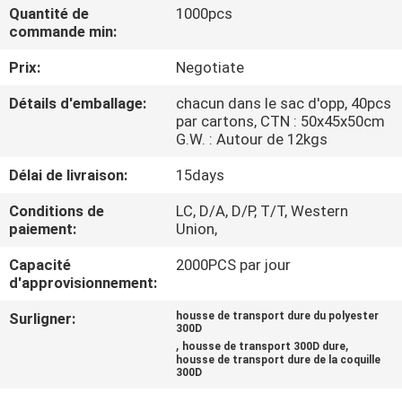
Quantité de
1000pcs
commande min:
CONTRÔLE
Prix:
Negotiate
DE
QUALITÉ
Détails d'emballage:
chacun dans le sac d'opp, 40pcs
par cartons, CTN : 50x45x50cm
G.W. : Autour de 12kgs
PLAN
Délai de livraison:
15days
DU
Conditions de
LC, D/A, D/P, T/T, Western
SITE
paiement:
Union,
Capacité
2000PCS par jour
PRIVACY
d'approvisionnement:
POLICY
Surligner:
housse de transport dure du polyester
300D
,
,
housse de transport 300D dure
housse de transport dure de la coquille
300D