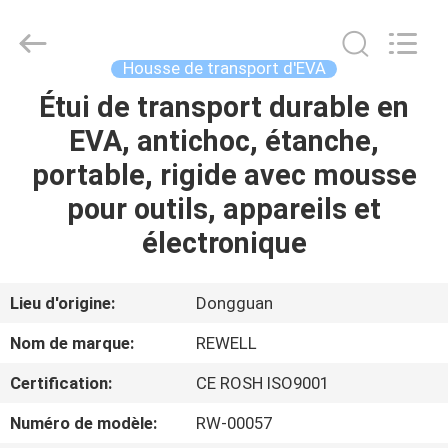
Industrial
Group
Limited.
All
Rights
Housse de transport d'EVA
Reserved.
Developed
by
Étui de transport durable en
MAISON
ECER
EVA, antichoc, étanche,
PRODUITS
portable, rigide avec mousse
pour outils, appareils et
AU
électronique
SUJET
DE
Lieu d'origine:
Dongguan
NOUS
Nom de marque:
REWELL
Certification:
CE ROSH ISO9001
VISITE
Numéro de modèle:
RW-00057
D'USINE