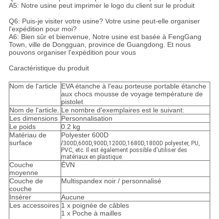
A5: Notre usine peut imprimer le logo du client sur le produit
Q6: Puis-je visiter votre usine? Votre usine peut-elle organiser
l'expédition pour moi?
A6: Bien sûr et bienvenue, Notre usine est basée à FengGang
Town, ville de Dongguan, province de Guangdong. Et nous
pouvons organiser l'expédition pour vous
Caractéristique du produit
Nom de l'article
EVA étanche à l'eau porteuse portable étanche
aux chocs mousse de voyage température de
pistolet
Nom de l'article.
Le nombre d'exemplaires est le suivant:
Les dimensions
Personnalisation
Le poids
0.2 kg
Matériau de
Polyester 600D
surface
/
300D,600D,900D,1200D,1680D,1800D polyester, PU,
PVC, etc. Il est également possible d'utiliser des
matériaux en plastique.
Couche
ÉVN
moyenne
Couche de
Multispandex noir / personnalisé
couche
Insérer
Aucune
Les accessoires
1 x poignée de câbles
1 x Poche à mailles