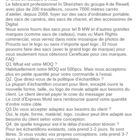
Le fabricant professionnel In Shenzhen du groupe A de Rewell,
avec plus de 200 travailleurs, couvre 7000 mètres carrés
d'atelier, depuis 2008, foyer sur des sacs d'ordinateur portable,
des sacs de caméra, des sacs de chariot, et des accessoires de
Digital.
Nous avons fourni des sacs pour tel B MW et d'autres grandes
marques (comme sacs de cadeau), mais vu Mark Rights
commercial, vous verrez dans notre mosaïque de photos de
Proucts sur le logo ou sans n'importe quel logo ; Et nous
pouvons faire des sacs (avec le grand logo de marque) pour
vous seulement nous obtenons Cereficate pour ces marques.
FAQ :
Q1.What est votre MOQ ?
Habituellement notre MOQ est 500pcs. Mais nous acceptons
plus en petite quantité pour votre commande à l'essai.
Q2. Que diriez-vous de la politique d'échantillon ?
La plupart d'échantillon courant pour libre, excepté ouvrir la
nouvelle forme, taille, ou logo de moule adapté aux besoins du
client. Le client devrait payer le cose du messager par
Le coût d'Express.Mold sera remboursé quand votre quantité
d'ordre notre cible.
Q3.Do vous accepter adaptez aux besoins du client ?
Oui, le style, forme, matériel, logo, couleur peut être adapté aux
besoins du client selon votre conception.
Q4. de quelle longueur est-il le délai d'exécution témoin ?
Pour les échantillons existants, cela prend 1-2 jours. Ils sont
libres. Si vous voulez vos propres conceptions, cela prend 3-7
jours, à condition de vos conceptions