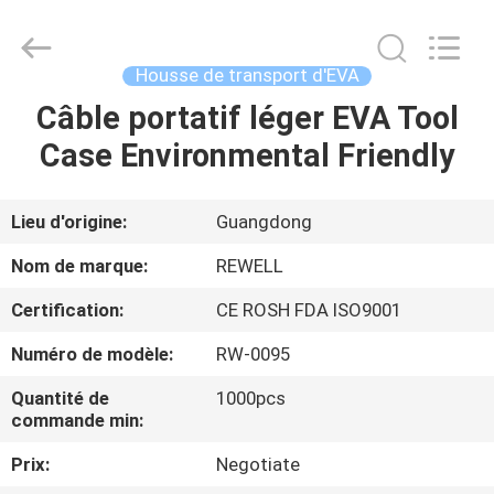
Industrial
Group
Limited.
All
Rights
Housse de transport d'EVA
Reserved.
Developed
by
Câble portatif léger EVA Tool
MAISON
ECER
Case Environmental Friendly
PRODUITS
Lieu d'origine:
Guangdong
AU
Nom de marque:
REWELL
SUJET
Certification:
CE ROSH FDA ISO9001
DE
Numéro de modèle:
RW-0095
NOUS
Quantité de
1000pcs
commande min:
VISITE
Prix:
Negotiate
D'USINE