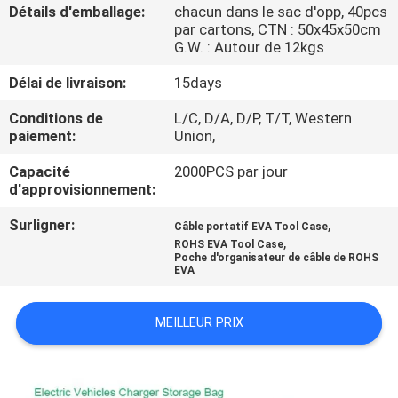
Détails d'emballage:
chacun dans le sac d'opp, 40pcs
par cartons, CTN : 50x45x50cm
CONTRÔLE
G.W. : Autour de 12kgs
DE
Délai de livraison:
15days
QUALITÉ
Conditions de
L/C, D/A, D/P, T/T, Western
paiement:
Union,
PLAN
Capacité
2000PCS par jour
DU
d'approvisionnement:
SITE
Surligner:
,
Câble portatif EVA Tool Case
,
ROHS EVA Tool Case
Poche d'organisateur de câble de ROHS
PRIVACY
EVA
POLICY
MEILLEUR PRIX