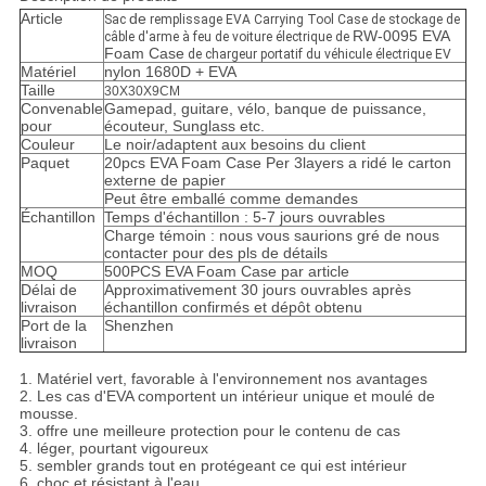
Article
de
Sac
remplissage
EVA Carrying Tool Case de stockage de
RW-0095 EVA
câble d'arme à feu de voiture électrique de
Foam Case
de chargeur portatif du véhicule électrique EV
Matériel
nylon 1680D + EVA
Taille
30X30X9CM
Convenable
Gamepad, guitare, vélo, banque de puissance,
pour
écouteur, Sunglass etc.
Couleur
Le noir/adaptent aux besoins du client
Paquet
20pcs EVA Foam Case Per 3layers a ridé le carton
externe de papier
Peut être emballé comme demandes
Échantillon
Temps d'échantillon : 5-7 jours ouvrables
Charge témoin : nous vous saurions gré de nous
contacter pour des pls de détails
MOQ
500PCS EVA Foam Case par article
Délai de
Approximativement 30 jours ouvrables après
livraison
échantillon confirmés et dépôt obtenu
Port de la
Shenzhen
livraison
1. Matériel vert, favorable à l'environnement nos avantages
2. Les cas d'EVA comportent un intérieur unique et moulé de
mousse.
3. offre une meilleure protection pour le contenu de cas
4. léger, pourtant vigoureux
5. sembler grands tout en protégeant ce qui est intérieur
6. choc et résistant à l'eau