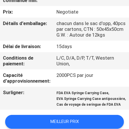
commande min:
Prix:
Negotiate
CONTRÔLE
DE
Détails d'emballage:
chacun dans le sac d'opp, 40pcs
par cartons, CTN : 50x45x50cm
QUALITÉ
G.W. : Autour de 12kgs
Délai de livraison:
15days
PLAN
Conditions de
L/C, D/A, D/P, T/T, Western
DU
paiement:
Union,
SITE
Capacité
2000PCS par jour
d'approvisionnement:
PRIVACY
Surligner:
,
FDA EVA Syringe Carrying Case
POLICY
,
EVA Syringe Carrying Case antipoussière
Cas de voyage de seringue de FDA EVA
MEILLEUR PRIX