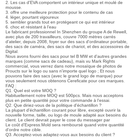
2. Les cas d'EVA comportent un intérieur unique et moulé de
mousse.
3. offre une meilleure protection pour le contenu de cas
4. léger, pourtant vigoureux
5. sembler grands tout en protégeant ce qui est intérieur
6. choc et résistant à l'eau
Le fabricant professionnel In Shenzhen du groupe A de Rewell,
avec plus de 200 travailleurs, couvre 7000 mètres carrés
d'atelier, depuis 2008, foyer sur des sacs d'ordinateur portable,
des sacs de caméra, des sacs de chariot, et des accessoires de
Digital.
Nous avons fourni des sacs pour tel B MW et d'autres grandes
marques (comme sacs de cadeau), mais vu Mark Rights
commercial, vous verrez dans notre mosaïque de photos de
Proucts sur le logo ou sans n'importe quel logo ; Et nous
pouvons faire des sacs (avec le grand logo de marque) pour
vous seulement nous obtenons Cereficate pour ces marques.
FAQ :
Q1. Quel est votre MOQ ?
Habituellement notre MOQ est 500pcs. Mais nous acceptons
plus en petite quantité pour votre commande à l'essai.
Q2. Que diriez-vous de la politique d'échantillon ?
La plupart d'échantillon courant pour libre, excepté ouvrir la
nouvelle forme, taille, ou logo de moule adapté aux besoins du
client. Le client devrait payer le cose du messager par
Le coût d'Express.Mold sera remboursé quand votre quantité
d'ordre notre cible.
Q3. Acceptez-vous adaptez-vous aux besoins du client ?