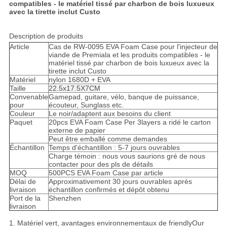
compatibles - le matériel tissé par charbon de bois luxueux
avec la tirette inclut Custo
Description de produits
Article
Cas de RW-0095 EVA Foam Case pour l'injecteur de
viande de Premiala et les produits compatibles - le
matériel tissé par charbon de bois luxueux avec la
tirette inclut Custo
Matériel
nylon 1680D + EVA
Taille
22.5x17.5X7CM
Convenable
Gamepad, guitare, vélo, banque de puissance,
pour
écouteur, Sunglass etc.
Couleur
Le noir/adaptent aux besoins du client
Paquet
20pcs EVA Foam Case Per 3layers a ridé le carton
externe de papier
Peut être emballé comme demandes
Échantillon
Temps d'échantillon : 5-7 jours ouvrables
Charge témoin : nous vous saurions gré de nous
contacter pour des pls de détails
MOQ
500PCS EVA Foam Case par article
Délai de
Approximativement 30 jours ouvrables après
livraison
échantillon confirmés et dépôt obtenu
Port de la
Shenzhen
livraison
1. Matériel vert, avantages environnementaux de friendlyOur