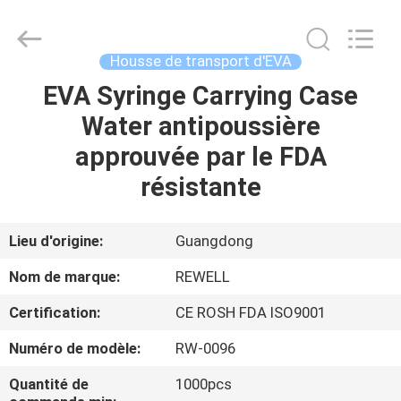
Industrial
Group
Limited.
All
Rights
Housse de transport d'EVA
Reserved.
Developed
by
EVA Syringe Carrying Case
MAISON
ECER
Water antipoussière
PRODUITS
approuvée par le FDA
résistante
AU
SUJET
Lieu d'origine:
Guangdong
DE
Nom de marque:
REWELL
NOUS
Certification:
CE ROSH FDA ISO9001
Numéro de modèle:
RW-0096
VISITE
D'USINE
Quantité de
1000pcs