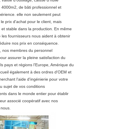
alise d'outillage, caisse d'huile 
e 4000m2, de bâti professionnel et 
périence. elle non seulement peut 
e prix d'achat pour le client, mais 
et stable dans la production. En même 
es fournisseurs nous aident à obtenir 
réduire nos prix en conséquence. 
chi, nos membres du personnel 
ur assurer la pleine satisfaction du 
ls pays et régions l'Europe, Amérique du 
ccueil également à des ordres d'OEM et 
erchant l'aide d'ingénierie pour votre 
u sujet de vos conditions 
nts dans le monde entier pour établir 
eur associé coopératif avec nos 
 nous.