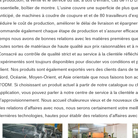
a production, la vente et le service du sac à dos d'enfant, cas de H D D, v
essentielle, boîtier de montre. L'usine couvre une superficie de plus qu
anticipé, de machines à coudre de coupure et et de 80 travailleurs d'ex
éduire le coût de production, améliorer le délai de livraison et épargner l
commande également chaque étape de production et s'assurer efficace 
temps nous avons de bonnes relations avec les matières premières que l
toutes sortes de matériaux de haute qualité aux prix raisonnables et à 
Consacré au contrôle de qualité strict et au service à la clientèle réflé
expérimentés sont toujours disponibles pour discuter vos conditions et po
client. Nos produits sont également exportés vers des clients dans de te
Nord, Océanie, Moyen-Orient, et Asie orientale que nous faisons bon a
d'ODM. Si choisissant un produit actuel à partir de notre catalogue ou ch
application, vous pouvez parler à notre centre de service à la clientèle a
d'approvisionnement. Nous accueil chaleureux vieux et de nouveaux clie
des relations d'affaires avec nous, nous serons certainement votre meill
dernières technologies, hautes pour établir des relations d'affaires avec