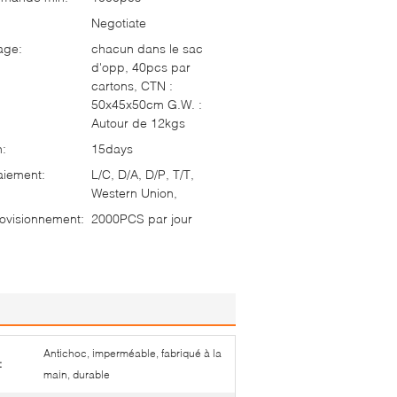
Negotiate
age:
chacun dans le sac
d'opp, 40pcs par
cartons, CTN :
50x45x50cm G.W. :
Autour de 12kgs
n:
15days
aiement:
L/C, D/A, D/P, T/T,
Western Union,
ovisionnement:
2000PCS par jour
Antichoc, imperméable, fabriqué à la
:
main, durable