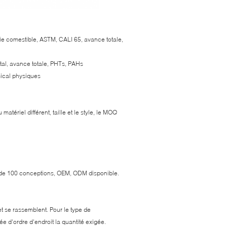
rie comestible, ASTM, CALI 65, avance totale,
otal, avance totale, PHTs, PAHs
mical physiques
riel différent, taille et le style, le MOQ
us de 100 conceptions, OEM, ODM disponible.
et se rassemblent. Pour le type de
 d'ordre d'endroit la quantité exigée.