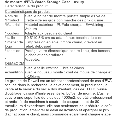
de montre d'EVA Watch Storage Case Luxury
Caractéristique du produit
Caractéristiques du produit
Nom de
avec le boîtier de montre portatif simple d'Eva de
*Product
tirette vide en gros bon marché des prix d'usine
*Material
Matériel extérieur : PUFabric/corps : EVA/Lining :
Velours
* couleur
Adapté aux besoins du client
* taille
10.5*10.5*6 cm ou adapté aux besoins du client
* métier de
L'impression en soie, timbre chaud, gravent en
logo
refief, debossed
* fonction
Protège votre électronique contre l'eau, des bosses,
le choc et des éraflures.
*
Acceptez
OEM&ODM
*
avec la taille exsiting : libre et 2days
échantillon
avec le nouveau moule : coût de moule de charge et
3-10days
Le groupe de Rewell est un fabricant professionnel de cas d'EVA 
occupé dans la recherche, le développement, la production, la 
vente et le service du sac à dos d'enfant, cas de H D D, valise 
d'outillage, caisse d'huile essentielle, boîtier de montre. L'usine 
couvre une superficie de plus que 4000m2, de bâti professionnel 
et anticipé, de machines à coudre de coupure et et de 80 
travailleurs d'expérience. elle non seulement peut réduire le coût 
de production, améliorer le délai de livraison et épargner le prix 
d'achat pour le client, mais commande également chaque étape 