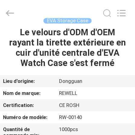
ReWell
Industrial
Group
Limited.
All
EVA Storage Case
Rights
Reserved.
Developed
Le velours d'ODM d'OEM
MAISON
by
ECER
rayant la tirette extérieure en
PRODUITS
cuir d'unité centrale d'EVA
Watch Case s'est fermé
AU
SUJET
Lieu d'origine:
Dongguan
DE
Nom de marque:
REWELL
NOUS
Certification:
CE ROSH
Numéro de modèle:
RW-00140
VISITE
D'USINE
Quantité de
1000pcs