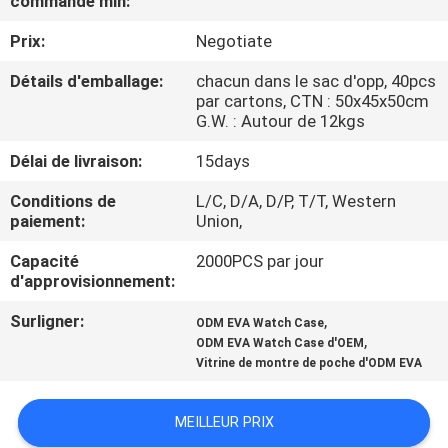
commande min:
Prix:
Negotiate
CONTRÔLE
DE
Détails d'emballage:
chacun dans le sac d'opp, 40pcs
par cartons, CTN : 50x45x50cm
QUALITÉ
G.W. : Autour de 12kgs
Délai de livraison:
15days
PLAN
Conditions de
L/C, D/A, D/P, T/T, Western
DU
paiement:
Union,
SITE
Capacité
2000PCS par jour
d'approvisionnement:
PRIVACY
Surligner:
,
ODM EVA Watch Case
POLICY
,
ODM EVA Watch Case d'OEM
Vitrine de montre de poche d'ODM EVA
MEILLEUR PRIX