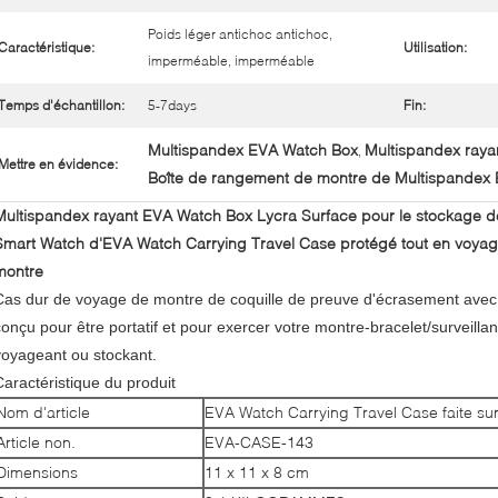
Poids léger antichoc antichoc,
Caractéristique:
Utilisation:
imperméable, imperméable
Temps d'échantillon:
5-7days
Fin:
Multispandex EVA Watch Box
Multispandex ray
,
Mettre en évidence:
Boîte de rangement de montre de Multispandex
Multispandex rayant EVA Watch Box Lycra Surface pour le stockage 
Smart Watch d'EVA Watch Carrying Travel Case protégé tout en voyag
montre
Cas dur de voyage de montre de coquille de preuve d'écrasement avec 
conçu pour être portatif et pour exercer votre montre-bracelet/surveillan
voyageant ou stockant.
Caractéristique du produit
Nom d'article
EVA Watch Carrying Travel Case faite 
Article non.
EVA-CASE-143
Dimensions
11 x 11 x 8 cm