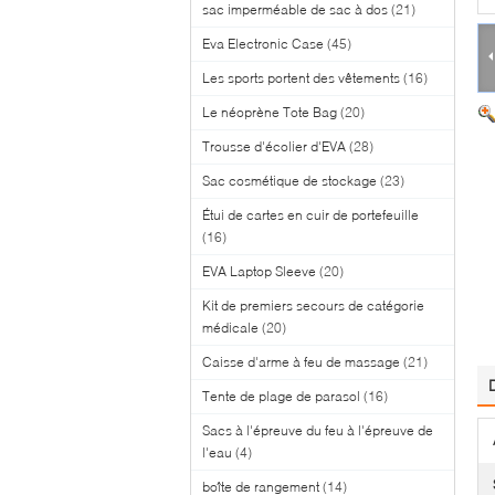
sac imperméable de sac à dos
(21)
Eva Electronic Case
(45)
Les sports portent des vêtements
(16)
Le néoprène Tote Bag
(20)
Trousse d'écolier d'EVA
(28)
Sac cosmétique de stockage
(23)
Étui de cartes en cuir de portefeuille
(16)
EVA Laptop Sleeve
(20)
Kit de premiers secours de catégorie
médicale
(20)
Caisse d'arme à feu de massage
(21)
Tente de plage de parasol
(16)
Sacs à l'épreuve du feu à l'épreuve de
l'eau
(4)
boîte de rangement
(14)