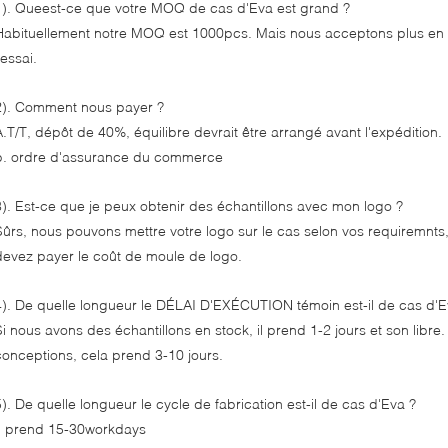
1). Queest-ce que votre MOQ de cas d'Eva est grand ?
Habituellement notre MOQ est 1000pcs. Mais nous acceptons plus en 
'essai.
2). Comment nous payer ?
A.T/T, dépôt de 40%, équilibre devrait être arrangé avant l'expédition.
b. ordre d'assurance du commerce
3). Est-ce que je peux obtenir des échantillons avec mon logo ?
Sûrs, nous pouvons mettre votre logo sur le cas selon vos requiremnts, e
devez payer le coût de moule de logo.
4). De quelle longueur le DÉLAI D'EXÉCUTION témoin est-il de cas d'E
Si nous avons des échantillons en stock, il prend 1-2 jours et son libre
conceptions, cela prend 3-10 jours.
5). De quelle longueur le cycle de fabrication est-il de cas d'Eva ?
Il prend 15-30workdays