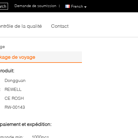
Demande de soumission
|
rch
French
ntrôle de la qualité
Contact
age
ckage de voyage
roduit:
Dongguan
:
REWELL
CE ROSH
RW-00143
paiement et expédition:
mmande min:
1000pcs