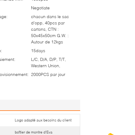
Negotiate
age:
chacun dans le sac
d'opp, 40pcs par
cartons, CTN :
50x45x50cm G.W. :
Autour de 12kgs
n:
15days
aiement:
L/C, D/A, D/P, T/T,
Western Union,
ovisionnement:
2000PCS par jour
Logo adapté aux besoins du client
boîtier de montre d'Eva