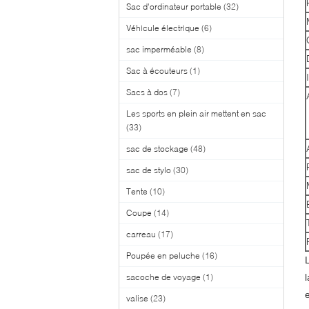
Sac d'ordinateur portable
(32)
Véhicule électrique
(6)
sac imperméable
(8)
Sac à écouteurs
(1)
Sacs à dos
(7)
Les sports en plein air mettent en sac
(33)
sac de stockage
(48)
sac de stylo
(30)
Tente
(10)
Coupe
(14)
carreau
(17)
Poupée en peluche
(16)
sacoche de voyage
(1)
l
valise
(23)