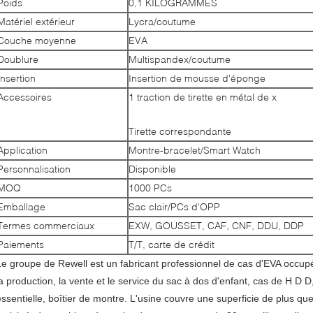
Poids
0,1 KILOGRAMMES
Matériel extérieur
Lycra/coutume
Couche moyenne
EVA
Doublure
Multispandex/coutume
Insertion
Insertion de mousse d'éponge
Accessoires
1 traction de tirette en métal de x
Tirette correspondante
Application
Montre-bracelet/Smart Watch
Personnalisation
Disponible
MOQ
1000 PCs
Emballage
Sac clair/PCs d'OPP
Termes commerciaux
EXW, GOUSSET, CAF, CNF, DDU, DDP
Paiements
T/T, carte de crédit
Le groupe de Rewell est un fabricant professionnel de cas d'EVA occup
a production, la vente et le service du sac à dos d'enfant, cas de H D D, v
essentielle, boîtier de montre. L'usine couvre une superficie de plus qu