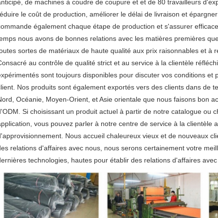
anticipé, de machines à coudre de coupure et et de 80 travailleurs d'ex
éduire le coût de production, améliorer le délai de livraison et épargner l
commande également chaque étape de production et s'assurer efficace 
temps nous avons de bonnes relations avec les matières premières que l
toutes sortes de matériaux de haute qualité aux prix raisonnables et à 
Consacré au contrôle de qualité strict et au service à la clientèle réflé
expérimentés sont toujours disponibles pour discuter vos conditions et po
client. Nos produits sont également exportés vers des clients dans de te
Nord, Océanie, Moyen-Orient, et Asie orientale que nous faisons bon a
d'ODM. Si choisissant un produit actuel à partir de notre catalogue ou ch
application, vous pouvez parler à notre centre de service à la clientèle a
d'approvisionnement. Nous accueil chaleureux vieux et de nouveaux clie
des relations d'affaires avec nous, nous serons certainement votre meill
dernières technologies, hautes pour établir des relations d'affaires avec