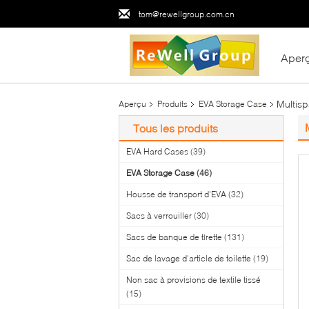
tom@rewellgroup.com.cn
Aper
Multis
Aperçu
Produits
EVA Storage Case
Tous les produits
EVA Hard Cases
(39)
EVA Storage Case
(46)
Housse de transport d'EVA
(32)
Sacs à verrouiller
(30)
Sacs de banque de tirette
(131)
Sac de lavage d'article de toilette
(19)
Non sac à provisions de textile tissé
(15)