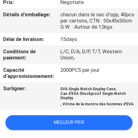
Prix:
Negotiate
CONTRÔLE
Détails d'emballage:
chacun dans le sac d'opp, 40pcs
par cartons, CTN : 50x45x50cm
DE
G.W. : Autour de 12kgs
QUALITÉ
Délai de livraison:
15days
Conditions de
L/C, D/A, D/P, T/T, Western
PLAN
paiement:
Union,
DU
Capacité
2000PCS par jour
SITE
d'approvisionnement:
Surligner:
,
EVA Single Watch Display Case
PRIVACY
Cas d'EVA Shockproof Single Watch
Display
,
POLICY
Vitrine de la montre des hommes d'EVA
MEILLEUR PRIX