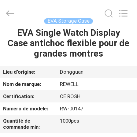
Industrial
Group
Limited.
All
Rights
EVA Storage Case
Reserved.
Developed
EVA Single Watch Display
MAISON
by
ECER
Case antichoc flexible pour de
PRODUITS
grandes montres
AU
Lieu d'origine:
Dongguan
SUJET
Nom de marque:
REWELL
DE
Certification:
CE ROSH
NOUS
Numéro de modèle:
RW-00147
VISITE
Quantité de
1000pcs
commande min:
D'USINE