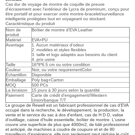
Cas dur de voyage de montre de coquille de preuve
d'écrasement avec l'extérieur de Lycra de preminum, conçu pour
être portatif et pour exercer votre montre-bracelet/surveillance
intelligente protégées tout en voyageant ou stockant.
Caractéristique du produit
Nom de
Boîtier de montre d'EVA Leather
produit
Matériel
EVA+PU
Avantage
1. Aucun matériaux d'odeur
2. modèles et styles flexibles
3. taille et logo adaptés aux besoins du client
4. prix usine
Taille
16*9*6.5 cm ou votre condition
Couleur
Noir, ou votre requirementColor
Échantillon
Disponible
Emballage
Poly bag+Carton
MOQ
500 PCs
La livraison
15 jours à 30 jours selon la quantité
Paiement
Carte de crédit d'engagement//Western
Union/banque T/T
Le groupe de Rewell est un fabricant professionnel de cas d'EVA 
occupé dans la recherche, le développement, la production, la 
vente et le service du sac à dos d'enfant, cas de H D D, valise 
d'outillage, caisse d'huile essentielle, boîtier de montre. L'usine 
couvre une superficie de plus que 4000m2, de bâti professionnel 
et anticipé, de machines à coudre de coupure et et de 80 
travailleurs d'expérience. elle non seulement peut réduire le coût 