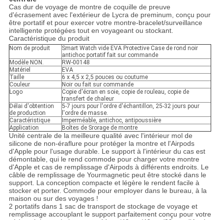
Cas dur de voyage de montre de coquille de preuve
d'écrasement avec l'extérieur de Lycra de preminum, conçu pour
être portatif et pour exercer votre montre-bracelet/surveillance
intelligente protégées tout en voyageant ou stockant.
Caractéristique du produit
Nom de produit
Smart Watch vide EVA Protective Case de rond noir
antichoc portatif fait sur commande
Modèle NON.
RW-00148
Matériel
EVA
Taille
6 x 4,5 x 2,5 pouces ou coutume
Couleur
Noir ou fait sur commande
Logo
Copie d'écran en soie, copie de rouleau, copie de
transfert de chaleur
Délai d'obtention
5-7 jours pour l'ordre d'échantillon, 25-32 jours pour
de production
l'ordre de masse.
Caractéristique
Imperméable, antichoc, antipoussière
Application
Boîtes de Srorage de montre
Unité centrale de la meilleure qualité avec l'intérieur mol de
silicone de non-éraflure pour protéger la montre et l'Airpods
d'Apple pour l'usage durable. Le support à l'intérieur du cas est
démontable, qui le rend commode pour charger votre montre
d'Apple et cas de remplissage d'Airpods à différents endroits. Le
câble de remplissage de Yourmagnetic peut être stocké dans le
support. La conception compacte et légère le rendent facile à
stocker et porter. Commode pour employer dans le bureau, à la
maison ou sur des voyages !
2 portatifs dans 1 sac de transport de stockage de voyage et
remplissage accouplant le support parfaitement conçu pour votre