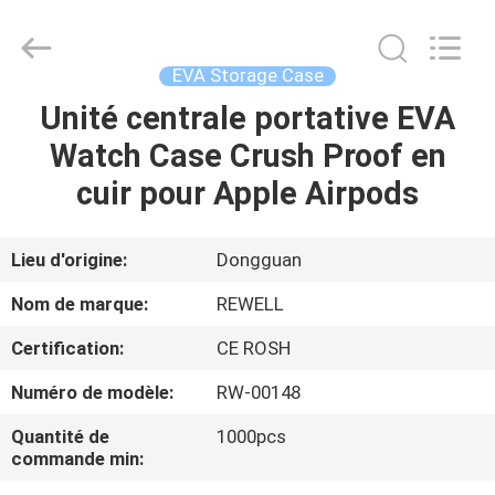
Industrial
Group
Limited.
All
Rights
EVA Storage Case
Reserved.
Developed
by
Unité centrale portative EVA
MAISON
ECER
Watch Case Crush Proof en
PRODUITS
cuir pour Apple Airpods
AU
Lieu d'origine:
Dongguan
SUJET
Nom de marque:
REWELL
DE
Certification:
CE ROSH
NOUS
Numéro de modèle:
RW-00148
VISITE
Quantité de
1000pcs
commande min:
D'USINE