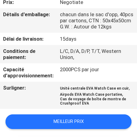
Prix:
Negotiate
CONTRÔLE
Détails d'emballage:
chacun dans le sac d'opp, 40pcs
par cartons, CTN : 50x45x50cm
DE
G.W. : Autour de 12kgs
QUALITÉ
Délai de livraison:
15days
Conditions de
L/C, D/A, D/P, T/T, Western
PLAN
paiement:
Union,
DU
Capacité
2000PCS par jour
SITE
d'approvisionnement:
Surligner:
,
Unité centrale EVA Watch Case en cuir
PRIVACY
,
Airpods EVA Watch Case portative
Cas de voyage de boîte de montre de
POLICY
Crushproof EVA
MEILLEUR PRIX