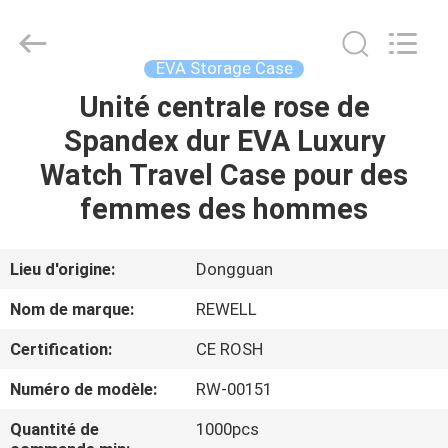
ReWell
Industrial
Group
Limited.
All
EVA Storage Case
Rights
Reserved.
Developed
Unité centrale rose de
MAISON
by
ECER
Spandex dur EVA Luxury
PRODUITS
Watch Travel Case pour des
femmes des hommes
AU
SUJET
Lieu d'origine:
Dongguan
DE
Nom de marque:
REWELL
NOUS
Certification:
CE ROSH
Numéro de modèle:
RW-00151
VISITE
D'USINE
Quantité de
1000pcs