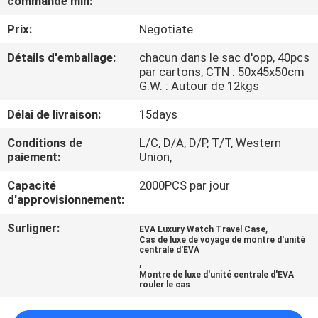
commande min:
Prix:
Negotiate
CONTRÔLE
DE
Détails d'emballage:
chacun dans le sac d'opp, 40pcs
par cartons, CTN : 50x45x50cm
QUALITÉ
G.W. : Autour de 12kgs
Délai de livraison:
15days
PLAN
Conditions de
L/C, D/A, D/P, T/T, Western
DU
paiement:
Union,
SITE
Capacité
2000PCS par jour
d'approvisionnement:
PRIVACY
Surligner:
,
EVA Luxury Watch Travel Case
POLICY
Cas de luxe de voyage de montre d'unité
centrale d'EVA
,
Montre de luxe d'unité centrale d'EVA
rouler le cas