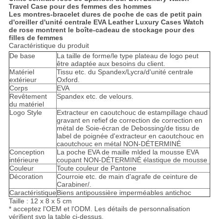
Travel Case pour des femmes des hommes
Les montres-bracelet dures de poche de cas de petit pain
d'oreiller d'unité centrale EVA Leather Luxury Cases Watch
de rose montrent le boîte-cadeau de stockage pour des
filles de femmes
Caractéristique du produit
De base
La taille de forme/le type plateau de logo peut
être adaptée aux besoins du client.
Matériel
Tissu etc. du Spandex/Lycra/d'unité centrale
extérieur
Oxford.
Corps
EVA
Revêtement
Spandex etc. de velours.
du matériel
Logo Style
Extracteur en caoutchouc de estampillage chaud
gravant en refief de correction de correction en
métal de Soie-écran de Debossing/de tissu de
label de poignée d'extracteur en caoutchouc en
caoutchouc en métal NON-DÉTERMINÉ
Conception
La poche EVA de maille mlded la mousse EVA
intérieure
coupant NON-DÉTERMINÉ élastique de mousse
Couleur
Toute couleur de Pantone
Décoration
Courroie etc. de main d'agrafe de ceinture de
Carabiner/.
Caractéristique
Biens antipoussière imperméables antichoc
Taille : 12 x 8 x 5 cm
* acceptez l'OEM et l'ODM. Les détails de personnalisation
vérifient svp la table ci-dessus.