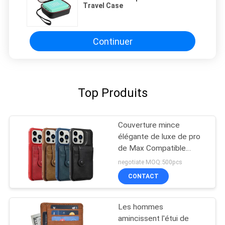
Travel Case
Continuer
Top Produits
Couverture mince
élégante de luxe de pro
de Max Compatible
Vegan Leather Phone
negotiate MOQ:500pcs
d'iPhone 13 classique de
CONTACT
la meilleure qualité mince
de cas
Les hommes
amincissent l'étui de