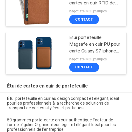
cartes en cuir RFID de
portefeuille bloquant le
negotiate MOQ:500pcs
minimaliste futé
CONTACT
Etui portefeuille
Magsafe en cuir PU pour
carte Galaxy S7 Iphone
13
negotiate MOQ:500pcs
CONTACT
Étui de cartes en cuir de portefeuille
Étui portefeuille en cuir au design compact et élégant, idéal
pour les professionnels à la recherche de solutions de
transport de cartes stylées et pratiques
50 grammes porte-carte en cuir authentique Facteur de
forme régulier Organisateur léger et élégant Idéal pour les
professionnels de l'entreprise