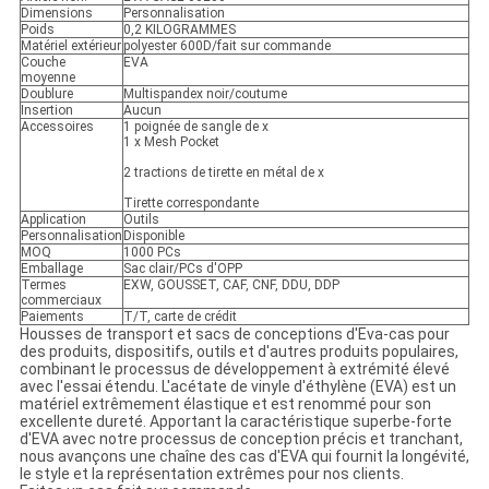
Dimensions
Personnalisation
Poids
0,2 KILOGRAMMES
Matériel extérieur
polyester 600D/fait sur commande
Couche
EVA
moyenne
Doublure
Multispandex noir/coutume
Insertion
Aucun
Accessoires
1 poignée de sangle de x
1 x Mesh Pocket
2 tractions de tirette en métal de x
Tirette correspondante
Application
Outils
Personnalisation
Disponible
MOQ
1000 PCs
Emballage
Sac clair/PCs d'OPP
Termes
EXW, GOUSSET, CAF, CNF, DDU, DDP
commerciaux
Paiements
T/T, carte de crédit
Housses de transport et sacs de conceptions d'Eva-cas pour
des produits, dispositifs, outils et d'autres produits populaires,
combinant le processus de développement à extrémité élevé
avec l'essai étendu. L'acétate de vinyle d'éthylène (EVA) est un
matériel extrêmement élastique et est renommé pour son
excellente dureté. Apportant la caractéristique superbe-forte
d'EVA avec notre processus de conception précis et tranchant,
nous avançons une chaîne des cas d'EVA qui fournit la longévité,
le style et la représentation extrêmes pour nos clients.