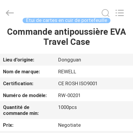
Industrial
Group
Limited.
All
Rights
Étui de cartes en cuir de portefeuille
Reserved.
Developed
by
Commande antipoussière EVA
MAISON
ECER
Travel Case
PRODUITS
Lieu d'origine:
Dongguan
AU
Nom de marque:
REWELL
SUJET
Certification:
CE ROSH ISO9001
DE
Numéro de modèle:
RW-00201
NOUS
Quantité de
1000pcs
commande min:
VISITE
Prix:
Negotiate
D'USINE