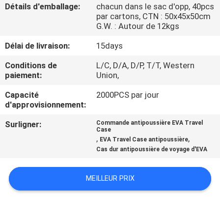
Détails d'emballage:
chacun dans le sac d'opp, 40pcs
par cartons, CTN : 50x45x50cm
CONTRÔLE
G.W. : Autour de 12kgs
DE
Délai de livraison:
15days
QUALITÉ
Conditions de
L/C, D/A, D/P, T/T, Western
paiement:
Union,
PLAN
Capacité
2000PCS par jour
DU
d'approvisionnement:
SITE
Surligner:
Commande antipoussière EVA Travel
Case
,
,
EVA Travel Case antipoussière
PRIVACY
Cas dur antipoussière de voyage d'EVA
POLICY
MEILLEUR PRIX