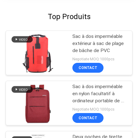
Top Produits
Sac à dos imperméable
extérieur à sac de plage
de bâche de PVC
Negotiate MOQ:1000pcs
CONTACT
Sac à dos imperméable
en nylon facultatif à
ordinateur portable de 4
couleurs avec le
Negotiate MOQ:1000pcs
chargeur d'USB
CONTACT
Deux poches de tirette