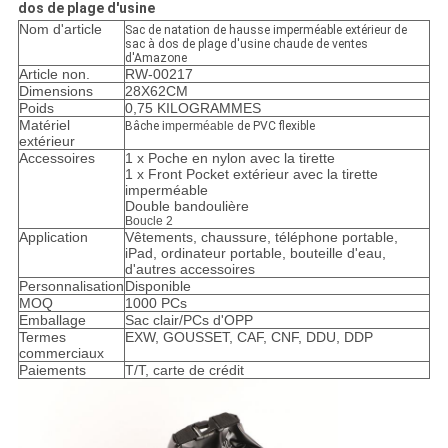
dos de plage d'usine
Nom d'article
Sac de natation de hausse imperméable extérieur de
sac à dos de plage d'usine chaude de ventes
d'Amazone
Article non.
RW-00217
Dimensions
28X62CM
Poids
0,75 KILOGRAMMES
Matériel
Bâche
imperméable
de PVC flexible
extérieur
Accessoires
1 x Poche en nylon avec la tirette
1 x Front Pocket extérieur avec la tirette
imperméable
Double bandoulière
Boucle 2
Application
Vêtements, chaussure, téléphone portable,
iPad, ordinateur portable, bouteille d'eau,
d'autres accessoires
Personnalisation
Disponible
MOQ
1000 PCs
Emballage
Sac clair/PCs d'OPP
Termes
EXW, GOUSSET, CAF, CNF, DDU, DDP
commerciaux
Paiements
T/T, carte de crédit