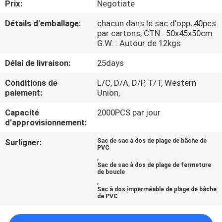
Prix:
Negotiate
CONTRÔLE
Détails d'emballage:
chacun dans le sac d'opp, 40pcs
par cartons, CTN : 50x45x50cm
DE
G.W. : Autour de 12kgs
QUALITÉ
Délai de livraison:
25days
Conditions de
L/C, D/A, D/P, T/T, Western
PLAN
paiement:
Union,
DU
Capacité
2000PCS par jour
SITE
d'approvisionnement:
Surligner:
Sac de sac à dos de plage de bâche de
PVC
PRIVACY
,
Sac de sac à dos de plage de fermeture
POLICY
de boucle
,
Sac à dos imperméable de plage de bâche
de PVC