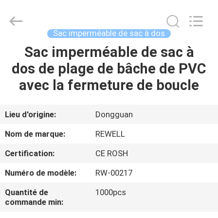
2026
ReWell
Industrial
Group
Limited.
Sac imperméable de sac à dos
All
Rights
Reserved.
Sac imperméable de sac à
MAISON
Developed
by
dos de plage de bâche de PVC
ECER
PRODUITS
avec la fermeture de boucle
AU
Lieu d'origine:
Dongguan
SUJET
Nom de marque:
REWELL
DE
Certification:
CE ROSH
NOUS
Numéro de modèle:
RW-00217
VISITE
Quantité de
1000pcs
commande min:
D'USINE