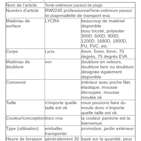
Nom de l'article
Tente extérieure parasol de plage
Numéro d'article
RW0240 professionnel
Tente extérieure parasol
mallette de transport eva
de plage
Matériau de
LYCRA
beaucoup de matériel
surface
disponible :
tissu tricoté, polyester
300D, 600D, 900D,
1200D, 1680D, 1800D,
PU, ​​PVC, etc.
Corps
4mm, 5mm, 6mm, 70
Lycra
degrés, 75 degrés EVA
Matériau de
doublure en velours,
non
doublure
doublure faric ou doublure
désignée également
disponible
Concevoir
intérieur avec poche filet,
élastique, mousse
découpée, mousse
moulée ok
Taille
n'importe quelle
nous pouvons faire du
taille est ok
moule donc n'importe
quelle taille est ok
Couleur/conception
la couleur pantone est la
blanc rose
bienvenue
Type (utilisation)
emballer,
promotion, jardin extérieur
transporter
Heure de livraison
généralement 30
basé sur la quantité, peut