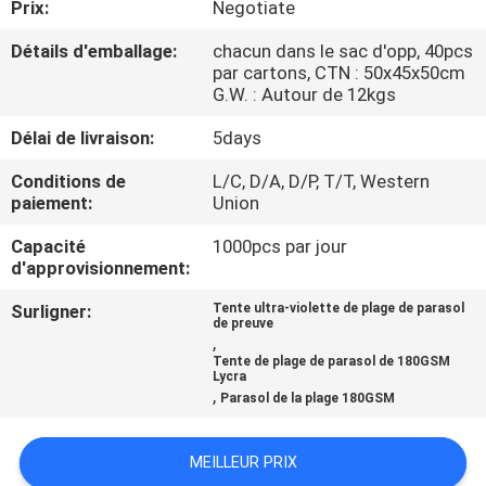
Prix:
Negotiate
CONTRÔLE
Détails d'emballage:
chacun dans le sac d'opp, 40pcs
par cartons, CTN : 50x45x50cm
DE
G.W. : Autour de 12kgs
QUALITÉ
Délai de livraison:
5days
Conditions de
L/C, D/A, D/P, T/T, Western
PLAN
paiement:
Union
DU
Capacité
1000pcs par jour
SITE
d'approvisionnement:
Surligner:
Tente ultra-violette de plage de parasol
de preuve
PRIVACY
,
Tente de plage de parasol de 180GSM
POLICY
Lycra
,
Parasol de la plage 180GSM
MEILLEUR PRIX