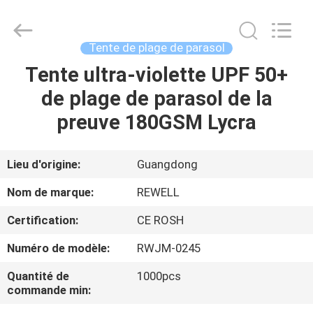
ReWell
Industrial
Group
Limited.
All
Tente de plage de parasol
Rights
Reserved.
Tente ultra-violette UPF 50+
MAISON
Developed
by
ECER
de plage de parasol de la
PRODUITS
preuve 180GSM Lycra
AU
Lieu d'origine:
Guangdong
SUJET
Nom de marque:
REWELL
DE
Certification:
CE ROSH
NOUS
Numéro de modèle:
RWJM-0245
VISITE
Quantité de
1000pcs
commande min:
D'USINE