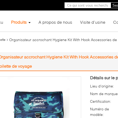
Sea
çu
Produits
A propos de nous
Visite d'usine
Co
Organisateur accrochant Hygiene Kit With Hook Accessories de sa
lette
Organisateur accrochant Hygiene Kit With Hook Accessories de
toilette de voyage
Détails sur le p
Lieu d'origine:
Nom de marque
Certification:
Numéro de
modèle: