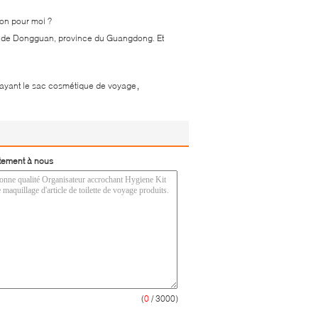
ion pour moi ?
ille de Dongguan, province du Guangdong. Et
,
rayant le sac cosmétique de voyage
tement à nous
(
0
/ 3000)