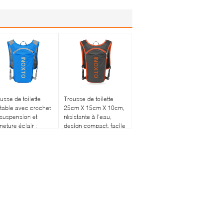
usse de toilette
Trousse de toilette
table avec crochet
25cm X 15cm X 10cm,
suspension et
résistante à l'eau,
meture éclair :
design compact, facile
ception pratique
à nettoyer avec un
r les voyages et
chiffon humide, parfaite
rganisation
pour les voyages et
tidienne
l'emballage.