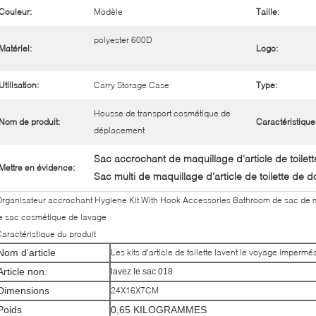
Couleur:
Modèle
Taille:
polyester 600D
Matériel:
Logo:
Utilisation:
Carry Storage Case
Type:
Housse de transport cosmétique de
Nom de produit:
Caractéristique
déplacement
Sac accrochant de maquillage d'article de toilet
Mettre en évidence:
Sac multi de maquillage d'article de toilette de
rganisateur accrochant Hygiene Kit With Hook Accessories Bathroom de sac de maq
e sac cosmétique de lavage
aractéristique du produit
Nom d'article
Les kits d'article de toilette lavent le voyage imper
Article non.
lavez le sac 018
Dimensions
24X16X7CM
Poids
0,65 KILOGRAMMES