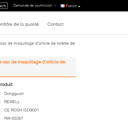
Demande de soumission
|
rch
French
ntrôle de la qualité
Contact
c de maquillage d'article de toilette de
 sac de maquillage d'article de
roduit:
Dongguan
:
REWELL
CE ROSH ISO9001
RW-00267