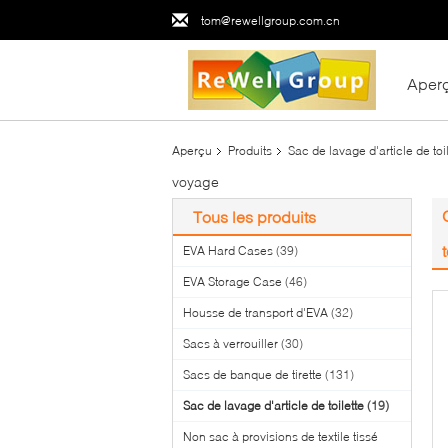
tom@rewellgroup.com.cn
Aper
Aperçu
Produits
Sac de lavage d'article de toi
voyage
Tous les produits
EVA Hard Cases
(39)
EVA Storage Case
(46)
Housse de transport d'EVA
(32)
Sacs à verrouiller
(30)
Sacs de banque de tirette
(131)
Sac de lavage d'article de toilette
(19)
Non sac à provisions de textile tissé