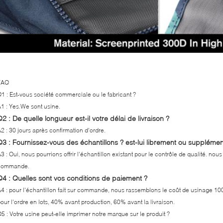
FAQ
1 : Est-vous société commerciale ou le fabricant ?
1 : Yes.We sont usine.
Q2 : De quelle longueur est-il votre délai de livraison ?
2 : 30 jours après confirmation d'ordre.
Q3 : Fournissez-vous des échantillons ? est-lui librement ou supplémen
3 : Oui, nous pourrions offrir l'échantillon existant pour le contrôle de qualité. nous
commande.
Q4 : Quelles sont vos conditions de paiement ?
4 : pour l'échantillon fait sur commande, nous rassemblons le coût de usinage 1
our l'ordre en lots, 40% avant production, 60% avant la livraison.
5 : Votre usine peut-elle imprimer notre marque sur le produit ?