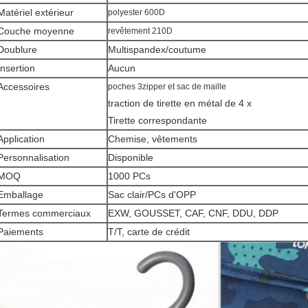
Matériel extérieur
polyester 600D
Couche moyenne
revêtement 210D
Doublure
Multispandex/coutume
Insertion
Aucun
Accessoires
poches 3zipper et sac de maille
traction de tirette en métal de 4 x
Tirette correspondante
Application
Chemise, vêtements
Personnalisation
Disponible
MOQ
1000 PCs
Emballage
Sac clair/PCs d'OPP
Termes commerciaux
EXW, GOUSSET, CAF, CNF, DDU, DDP
Paiements
T/T, carte de crédit