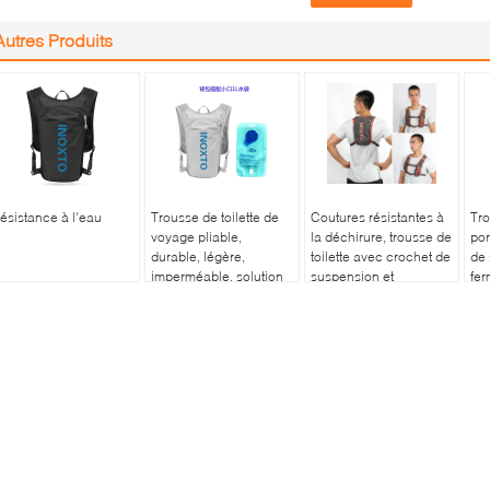
Autres Produits
ésistance à l'eau
Trousse de toilette de
Coutures résistantes à
Tro
voyage pliable,
la déchirure, trousse de
por
durable, légère,
toilette avec crochet de
de 
imperméable, solution
suspension et
fer
de rangement portable
nettoyage facile avec
con
pour articles de toilette
un chiffon humide pour
pou
et cosmétiques
un rangement facile en
l'o
voyage.
quo