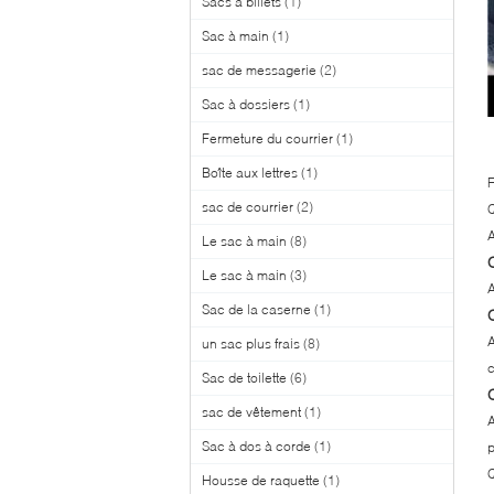
Sacs à billets
(1)
Sac à main
(1)
sac de messagerie
(2)
Sac à dossiers
(1)
Fermeture du courrier
(1)
Boîte aux lettres
(1)
sac de courrier
(2)
Q
A
Le sac à main
(8)
Le sac à main
(3)
A
Sac de la caserne
(1)
A
un sac plus frais
(8)
Sac de toilette
(6)
sac de vêtement
(1)
A
Sac à dos à corde
(1)
p
Q
Housse de raquette
(1)