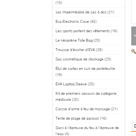
(15)
sac imperméable de sac à dos
(21)
Eva Electronic Case
(45)
Les sports portent des vêtements
(16)
Le néoprène Tote Bag
(20)
Trousse d'écolier d'EVA
(28)
Sac cosmétique de stockage
(23)
Étui de cartes en cuir de portefeuille
(16)
EVA Laptop Sleeve
(20)
Kit de premiers secours de catégorie
médicale
(20)
Caisse d'arme à feu de massage
(21)
Tente de plage de parasol
(16)
Sacs à l'épreuve du feu à l'épreuve de
l'eau
(4)