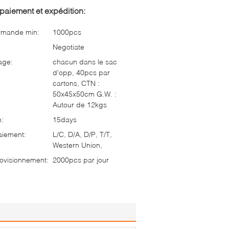
paiement et expédition:
mmande min:
1000pcs
Negotiate
age:
chacun dans le sac
d'opp, 40pcs par
cartons, CTN :
50x45x50cm G.W. :
Autour de 12kgs
n:
15days
aiement:
L/C, D/A, D/P, T/T,
Western Union,
ovisionnement:
2000pcs par jour