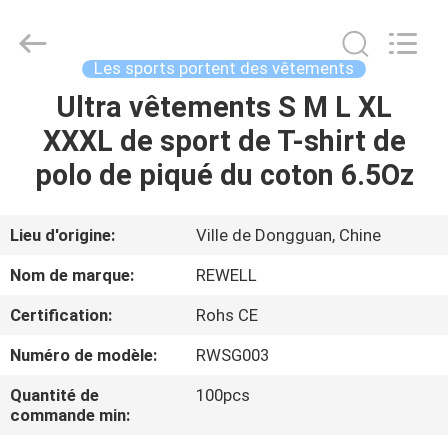
Industrial
Group
Limited.
All
Rights
Les sports portent des vêtements
Reserved.
Developed
Ultra vêtements S M L XL
MAISON
by
ECER
XXXL de sport de T-shirt de
PRODUITS
polo de piqué du coton 6.5Oz
AU
Lieu d'origine:
Ville de Dongguan, Chine
SUJET
Nom de marque:
REWELL
DE
Certification:
Rohs CE
NOUS
Numéro de modèle:
RWSG003
VISITE
Quantité de
100pcs
commande min:
D'USINE