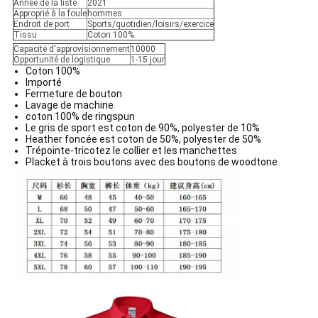
Année de la liste
2021
Approprié à la foule
hommes
Endroit de port
Sports/quotidien/loisirs/exercice
Tissu
Coton 100%
Capacité d'approvisionnement
10000
Opportunité de logistique
1-15 jour
Coton 100%
Importé
Fermeture de bouton
Lavage de machine
coton 100% de ringspun
Le gris de sport est coton de 90%, polyester de 10%
Heather foncée est coton de 50%, polyester de 50%
Trépointe-tricotez le collier et les manchettes
Placket à trois boutons avec des boutons de woodtone