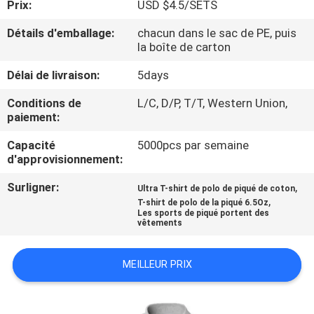
Prix:
USD $4.5/SETS
CONTRÔLE
Détails d'emballage:
chacun dans le sac de PE, puis
la boîte de carton
DE
Délai de livraison:
5days
QUALITÉ
Conditions de
L/C, D/P, T/T, Western Union,
paiement:
PLAN
Capacité
5000pcs par semaine
DU
d'approvisionnement:
SITE
Surligner:
,
Ultra T-shirt de polo de piqué de coton
,
T-shirt de polo de la piqué 6.5Oz
PRIVACY
Les sports de piqué portent des
vêtements
POLICY
MEILLEUR PRIX