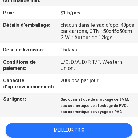
commande min:
Prix:
$1.5/pcs
CONTRÔLE
DE
Détails d'emballage:
chacun dans le sac d'opp, 40pcs
par cartons, CTN : 50x45x50cm
QUALITÉ
G.W. : Autour de 12kgs
Délai de livraison:
15days
PLAN
Conditions de
L/C, D/A, D/P, T/T, Western
DU
paiement:
Union,
SITE
Capacité
2000pcs par jour
d'approvisionnement:
PRIVACY
Surligner:
,
Sac cosmétique de stockage de 3MM
POLICY
,
sac cosmétique de stockage de PVC
sac cosmétique de voyage de PVC
MEILLEUR PRIX