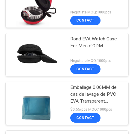
Negotiate MOQ:1000pcs
CONTACT
Rond EVA Watch Case
For Men d'ODM
Negotiate MOQ:1000pcs
CONTACT
Emballage 0.06MM de
cas de lavage de PVC
EVA Transparent
Cosmetic Travel Bag
$0.55/pcs MOQ:1000pcs
CONTACT