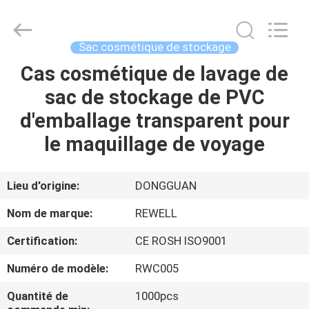
2026
ReWell
Industrial
Group
Limited.
Sac cosmétique de stockage
All
Rights
Cas cosmétique de lavage de
MAISON
Reserved.
Developed
by
sac de stockage de PVC
ECER
PRODUITS
d'emballage transparent pour
le maquillage de voyage
AU
SUJET
Lieu d'origine:
DONGGUAN
DE
Nom de marque:
REWELL
NOUS
Certification:
CE ROSH ISO9001
Numéro de modèle:
RWC005
VISITE
D'USINE
Quantité de
1000pcs