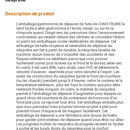
Description de produit
L'emballage gastronome de déjeuner de fuite de CONSTRUIRE le
rend facile à aller gastronome à l'école, travail, ou sur-le-va
n'importe quand. Dirigé vers les personnes dans l'environnement
conscientes qui veulent réduire des déchets et considéré l'étalon
or parmi les emballages isolés réutilisables de déjeuner. Cet
emballage de taille moyenne et extensible de déjeuner du
néoprène est fait à partir de durable, le néoprène lavable de
machine. Aucun besoin de s'inquiéter des accidents et des
flaques intérieurs ou extérieurs parce que vous pouvez
facilement usiner pour le laver sur le froid et le laissez aérer sec.
En outre, il est sans BPA, sans vinyle, sans PVC et déterminé la
sécurité d'avance - examinée pour votre sécurité à l'esprit. Les
aides de construction du néoprène garde le froid de nourriture
(ou les chauds) pendant jusqu'à 4 heures, selon le contenu et la
température extérieure ; plus est frais le contenu que plus elles
resteront froides longues. En outre, le matériel du néoprène
permet à l'emballage de déjeuner d'augmenter pour équiper un
grand choix de nourriture et de conteneurs de boissons d'un
fond plat pour se reposer tout droit. Cet emballage emballe plus
que vous penseriez mais pourriez encore se plier à plat pour
prendre moins d'espace et de magasin facilement. Cet
emballage de déjeuner a une fermeture sûre douce de tirette
pour garder votre intérieur de déjeuner quand vous êtes sur allez.
Les poignées molles du néoprène de poignée rendent lui faciles
à porter et les bouts droits du néoprène pour le confort