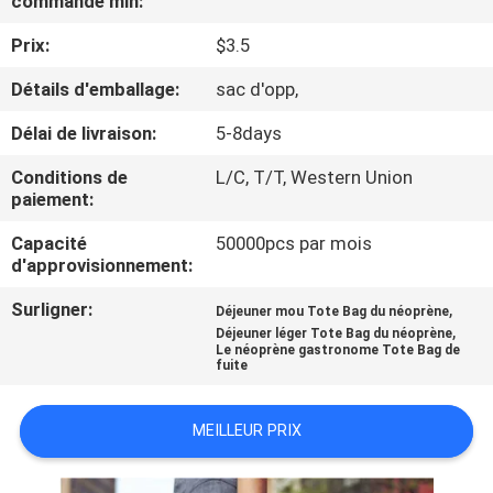
commande min:
Prix:
$3.5
CONTRÔLE
DE
Détails d'emballage:
sac d'opp,
QUALITÉ
Délai de livraison:
5-8days
Conditions de
L/C, T/T, Western Union
PLAN
paiement:
DU
Capacité
50000pcs par mois
d'approvisionnement:
SITE
Surligner:
,
Déjeuner mou Tote Bag du néoprène
,
Déjeuner léger Tote Bag du néoprène
PRIVACY
Le néoprène gastronome Tote Bag de
fuite
POLICY
MEILLEUR PRIX