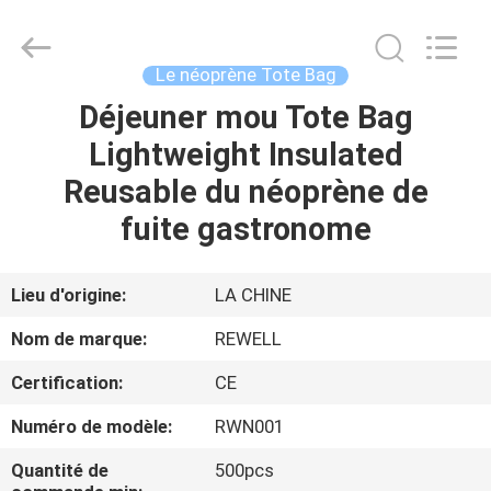
Industrial
Group
Limited.
All
Rights
Le néoprène Tote Bag
Reserved.
Developed
Déjeuner mou Tote Bag
MAISON
by
ECER
Lightweight Insulated
PRODUITS
Reusable du néoprène de
fuite gastronome
AU
SUJET
Lieu d'origine:
LA CHINE
DE
Nom de marque:
REWELL
NOUS
Certification:
CE
Numéro de modèle:
RWN001
VISITE
D'USINE
Quantité de
500pcs