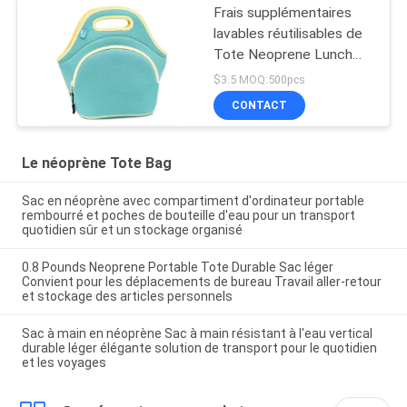
Frais supplémentaires
lavables réutilisables de
Tote Neoprene Lunch
Bag Insulated de
$3.5 MOQ:500pcs
femmes d'enfants
CONTACT
profondément
Le néoprène Tote Bag
Sac en néoprène avec compartiment d'ordinateur portable
rembourré et poches de bouteille d'eau pour un transport
quotidien sûr et un stockage organisé
0.8 Pounds Neoprene Portable Tote Durable Sac léger
Convient pour les déplacements de bureau Travail aller-retour
et stockage des articles personnels
Sac à main en néoprène Sac à main résistant à l'eau vertical
durable léger élégante solution de transport pour le quotidien
et les voyages