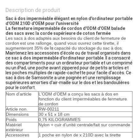
Description de produit
Sac à dos imperméable élégant en nylon d'ordinateur portable
d'ODM 210D d'OEM pour l'université
La fermeture imperméable de cordon d'ODM d'OEM balade
des sacs avec la corde supérieure de coton fermée
Les sacs à dos
adaptés aux besoins du client
de fermeture de
cordon
est une rallonge, quand vous ouvrez cette tirette, il
augmenteront 35% de
la
capacité du stockage du sac à dos.
Maintenez les accessoires d'école ou de travail organisés dans
ce
sac à dos imperméable d'ordinateur portable
. Il a consacré
des compartiments pour un ordinateur portable et un comprimé
ou un iPad, une poche avant zippered pour de petits articles et
les poches multiples de rapide-cachette pour facile d'accès. Ce
sac à dos de Samsonite a une poignée et une remplissage
supérieures amorties d'air-maille sur le dos et les bandoulières
pour le confort.
Nom d'article
L'ODM d'OEM a conçu les sacs à dos en
fonction du client imperméables de fermeture
de cordon
Article non.
RW-00211
Dimensions
30 x 51 x 18 cm
Poids
0,75 KILOGRAMMES
Matériel
Nylon + cuir d'unité centrale/fait sur commande
extérieur
Accessoires
1 poche en nylon de x 210D avec la tirette