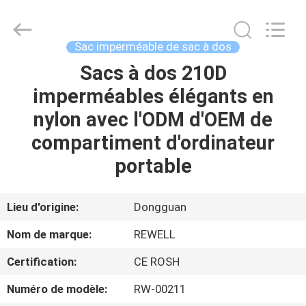
ReWell
Industrial
Group
Limited.
All
Sac imperméable de sac à dos
Rights
Reserved.
Sacs à dos 210D
MAISON
Developed
by
ECER
imperméables élégants en
PRODUITS
nylon avec l'ODM d'OEM de
compartiment d'ordinateur
AU
portable
SUJET
DE
Lieu d'origine:
Dongguan
NOUS
Nom de marque:
REWELL
Certification:
CE ROSH
VISITE
Numéro de modèle:
RW-00211
D'USINE