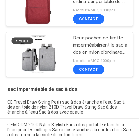
ordinateur portable de 4
couleurs avec le
Negotiate MOQ:1000pcs
chargeur d'USB
CONTACT
Deux poches de tirette
imperméabilisent le sac à
dos en nylon d'ordinateur
portable d'USB
Negotiate MOQ:1000pcs
CONTACT
sac imperméable de sac à dos
CE Travel Draw String Petit sac à dos étanche à l'eau Sac à
dos en toile de nylon 210D Travel Draw String Sac à dos
étanche à l'eau Sac à dos avec épaule
OEM ODM 210D Nylon Stylish Sac à dos portable étanche à
l'eau pour les collèges Sac à dos étanche à la corde à tirer Sac
à dos fermé à la corde de coton fermé