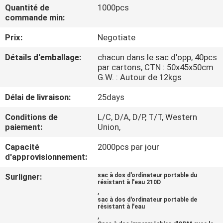
Quantité de
1000pcs
commande min:
CONTRÔLE
Prix:
Negotiate
DE
QUALITÉ
Détails d'emballage:
chacun dans le sac d'opp, 40pcs
par cartons, CTN : 50x45x50cm
G.W. : Autour de 12kgs
PLAN
Délai de livraison:
25days
DU
Conditions de
L/C, D/A, D/P, T/T, Western
SITE
paiement:
Union,
Capacité
2000pcs par jour
PRIVACY
d'approvisionnement:
POLICY
Surligner:
sac à dos d'ordinateur portable du
résistant à l'eau 210D
,
sac à dos d'ordinateur portable de
résistant à l'eau
,