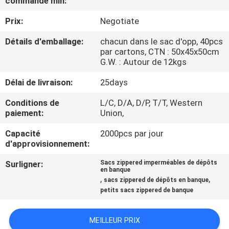
commande min:
Prix:
Negotiate
CONTRÔLE
DE
Détails d'emballage:
chacun dans le sac d'opp, 40pcs
par cartons, CTN : 50x45x50cm
QUALITÉ
G.W. : Autour de 12kgs
Délai de livraison:
25days
PLAN
Conditions de
L/C, D/A, D/P, T/T, Western
DU
paiement:
Union,
SITE
Capacité
2000pcs par jour
d'approvisionnement:
PRIVACY
Surligner:
Sacs zippered imperméables de dépôts
en banque
POLICY
,
,
sacs zippered de dépôts en banque
petits sacs zippered de banque
MEILLEUR PRIX