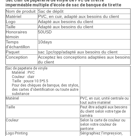
Sac clair de papeterie de vinyle de PVC de tirette
imperméable multiple d'école de sac de banque de tirette
Nom de produit
Sac de dépôt
Matériel
PVC, en cuir, adapté aux besoins du client
Logo
Adapté aux besoins du client
Taille
Adapté aux besoins du client
Honoraires
50USD
témoin
Temps
10days
d'échantillon
Paquet
sac 1pc/opp/adapté aux besoins du client
Conception
Acceptez les conceptions adaptées aux besoins
du client
Sac de papeterie de vinyle
Matériel : PVC
Couleur : clair
Taille : pouce 10.5*5.5
Pour des chèques de banque, des stylos,
des cartes d'identification ou toute autre
substance
Matériel
PVC, en cuir, unité centrale ou
tout autre matériel
Taille
Peut être adapté aux besoins
du client selon votre type de
caméra
Couleur
Selon la carte de couleur ou
selon votre couleur de
pantone
Logo Printing
Sérigraphiez l'impression,