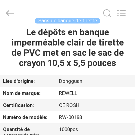
2026
ReWell
Industrial
Group
Limited.
Sacs de banque de tirette
All
Rights
Reserved.
Le dépôts en banque
MAISON
Developed
by
imperméable clair de tirette
ECER
PRODUITS
de PVC met en sac le sac de
crayon 10,5 x 5,5 pouces
AU
SUJET
Lieu d'origine:
Dongguan
DE
Nom de marque:
REWELL
NOUS
Certification:
CE ROSH
Numéro de modèle:
RW-00188
VISITE
D'USINE
Quantité de
1000pcs