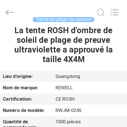
2026
ReWell
Industrial
Group
Limited.
Tente de plage de parasol
All
Rights
Reserved.
La tente ROSH d'ombre de
MAISON
Developed
by
soleil de plage de preuve
ECER
PRODUITS
ultraviolette a approuvé la
taille 4X4M
AU
SUJET
Lieu d'origine:
Guangdong
DE
Nom de marque:
REWELL
NOUS
Certification:
CE ROSH
Numéro de modèle:
RWJM-0245
VISITE
D'USINE
Quantité de
1000 pièces