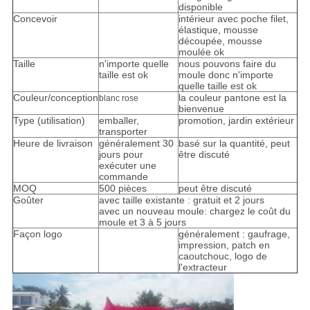
disponible
Concevoir
intérieur avec poche filet,
élastique, mousse
découpée, mousse
moulée ok
Taille
n'importe quelle
nous pouvons faire du
taille est ok
moule donc n'importe
quelle taille est ok
Couleur/conception
la couleur pantone est la
blanc rose
bienvenue
Type (utilisation)
emballer,
promotion, jardin extérieur
transporter
Heure de livraison
généralement 30
basé sur la quantité, peut
jours pour
être discuté
exécuter une
commande
MOQ
500 pièces
peut être discuté
Goûter
avec taille existante : gratuit et 2 jours
avec un nouveau moule: chargez le coût du
moule et 3 à 5 jours
Façon logo
généralement : gaufrage,
impression, patch en
caoutchouc, logo de
l'extracteur