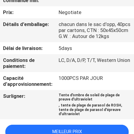
commande min:
Prix:
Negotiate
CONTRÔLE
DE
Détails d'emballage:
chacun dans le sac d'opp, 40pcs
par cartons, CTN : 50x45x50cm
QUALITÉ
G.W. : Autour de 12kgs
Délai de livraison:
5days
PLAN
Conditions de
LC, D/A, D/P, T/T, Western Union
DU
paiement:
SITE
Capacité
1000PCS PAR JOUR
d'approvisionnement:
PRIVACY
Surligner:
Tente d'ombre de soleil de plage de
preuve d'ultraviolet
POLICY
,
,
tente de plage de parasol de ROSH
tente de plage de parasol d'épreuve
d'ultraviolet
MEILLEUR PRIX