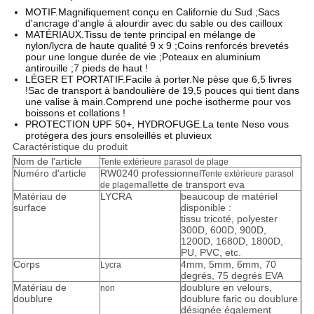
MOTIF.Magnifiquement conçu en Californie du Sud ;Sacs
d'ancrage d'angle à alourdir avec du sable ou des cailloux
MATÉRIAUX.Tissu de tente principal en mélange de
nylon/lycra de haute qualité 9 x 9 ;Coins renforcés brevetés
pour une longue durée de vie ;Poteaux en aluminium
antirouille ;7 pieds de haut !
LÉGER ET PORTATIF.Facile à porter.Ne pèse que 6,5 livres
!Sac de transport à bandoulière de 19,5 pouces qui tient dans
une valise à main.Comprend une poche isotherme pour vos
boissons et collations !
PROTECTION UPF 50+, HYDROFUGE.La tente Neso vous
protégera des jours ensoleillés et pluvieux
Caractéristique du produit
Nom de l'article
Tente extérieure parasol de plage
Numéro d'article
RW0240 professionnel
Tente extérieure parasol
mallette de transport eva
de plage
Matériau de
LYCRA
beaucoup de matériel
surface
disponible :
tissu tricoté, polyester
300D, 600D, 900D,
1200D, 1680D, 1800D,
PU, ​​PVC, etc.
Corps
4mm, 5mm, 6mm, 70
Lycra
degrés, 75 degrés EVA
Matériau de
doublure en velours,
non
doublure
doublure faric ou doublure
désignée également