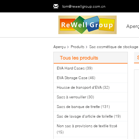
tom@rewellgroup.com.cn
Aper
Aperçu
Produits
Sac cosmétique de stockage
Tous les produits
EVA Hard Cases
(39)
EVA Storage Case
(46)
Housse de transport d'EVA
(32)
Sacs à verrouiller
(30)
Sacs de banque de tirette
(131)
Sac de lavage d'article de toilette
(19)
Non sac à provisions de textile tissé
(15)