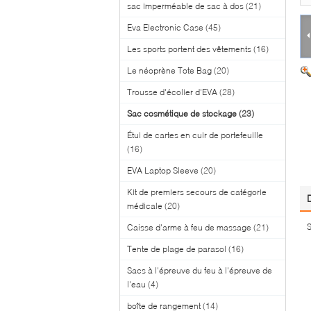
sac imperméable de sac à dos
(21)
Eva Electronic Case
(45)
Les sports portent des vêtements
(16)
Le néoprène Tote Bag
(20)
Trousse d'écolier d'EVA
(28)
Sac cosmétique de stockage
(23)
Étui de cartes en cuir de portefeuille
(16)
EVA Laptop Sleeve
(20)
Kit de premiers secours de catégorie
médicale
(20)
S
Caisse d'arme à feu de massage
(21)
Tente de plage de parasol
(16)
Sacs à l'épreuve du feu à l'épreuve de
l'eau
(4)
boîte de rangement
(14)