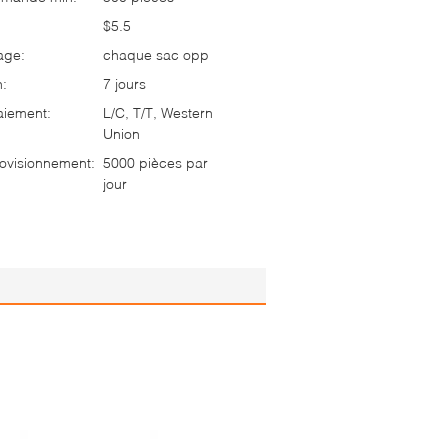
$5.5
age:
chaque sac opp
n:
7 jours
aiement:
L/C, T/T, Western
Union
ovisionnement:
5000 pièces par
jour