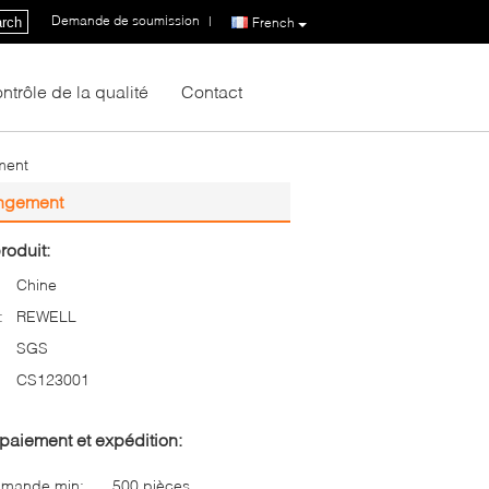
Demande de soumission
|
rch
French
ntrôle de la qualité
Contact
ment
angement
roduit:
Chine
:
REWELL
SGS
CS123001
paiement et expédition:
mmande min:
500 pièces