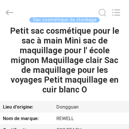
Industrial
Group
Limited.
All
Rights
Sac cosmétique de stockage
Reserved.
Developed
Petit sac cosmétique pour le
MAISON
by
ECER
sac à main Mini sac de
PRODUITS
maquillage pour l' école
mignon Maquillage clair Sac
AU
de maquillage pour les
SUJET
voyages Petit maquillage en
DE
cuir blanc O
NOUS
Lieu d'origine:
Dongguan
VISITE
Nom de marque:
REWELL
D'USINE