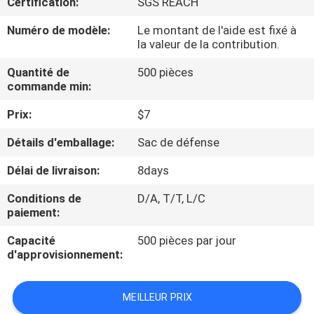
Certification:
SGS REACH
CONTRÔLE
Numéro de modèle:
Le montant de l'aide est fixé à
la valeur de la contribution.
DE
Quantité de
500 pièces
QUALITÉ
commande min:
Prix:
$7
PLAN
Détails d'emballage:
Sac de défense
DU
SITE
Délai de livraison:
8days
Conditions de
D/A, T/T, L/C
paiement:
PRIVACY
POLICY
Capacité
500 pièces par jour
d'approvisionnement:
MEILLEUR PRIX