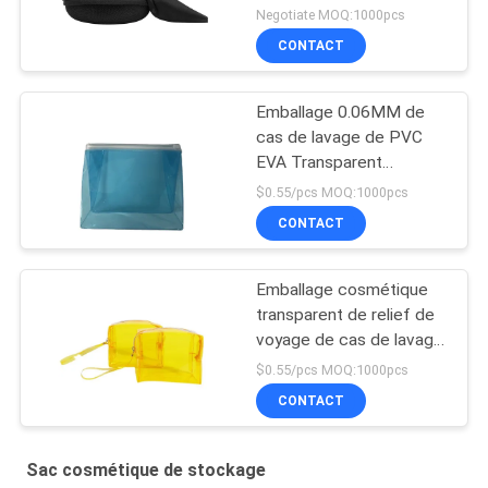
Negotiate MOQ:1000pcs
CONTACT
Emballage 0.06MM de
cas de lavage de PVC
EVA Transparent
Cosmetic Travel Bag
$0.55/pcs MOQ:1000pcs
CONTACT
Emballage cosmétique
transparent de relief de
voyage de cas de lavage
de sac de stockage de
$0.55/pcs MOQ:1000pcs
PVC TPU
CONTACT
Sac cosmétique de stockage