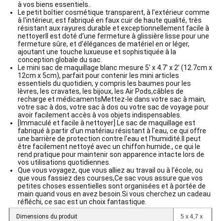
à vos biens essentiels..
Le petit boîtier cosmétique transparent, à l'extérieur comme
à l'intérieur, est fabriqué en faux cuir de haute qualité, très
résistant aux rayures.durable et exceptionnellement facile à
nettoyerIl est doté d'une fermeture à glissière lisse pour une
fermeture sûre, et d'élégances de matériel en or léger,
ajoutant une touche luxueuse et sophistiquée à la
conception globale du sac.
Le mini sac de maquillage blanc mesure 5' x 4.7' x 2' (12.7cm x
12cm x 5cm), parfait pour contenir les mini articles
essentiels du quotidien, y compris les baumes pour les
lèvres, les cravates, les bijoux, les Air Pods,câbles de
recharge et médicamentsMettez-le dans votre sac à main,
votre sac à dos, votre sac à dos ou votre sac de voyage pour
avoir facilement accès à vos objets indispensables.
[Immaculé et facile à nettoyer] Le sac de maquillage est
fabriqué à partir d'un matériau résistant à l'eau, ce qui offre
une barrière de protection contre l'eau et l'humidité.Il peut
être facilement nettoyé avec un chiffon humide., ce qui le
rend pratique pour maintenir son apparence intacte lors de
vos utilisations quotidiennes.
Que vous voyagez, que vous alliez au travail ou à l'école, ou
que vous fassiez des courses,Ce sac vous assure que vos
petites choses essentielles sont organisées et à portée de
main quand vous en avez besoin.Si vous cherchez un cadeau
réfléchi, ce sac est un choix fantastique.
Dimensions du produit
5 x 4,7 x