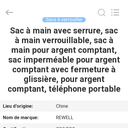
Group
Limited.
All
Rights
Reserved.
Sacs à verrouiller
Developed
by
Sac à main avec serrure, sac
MAISON
ECER
à main verrouillable, sac à
PRODUITS
main pour argent comptant,
sac imperméable pour argent
AU
comptant avec fermeture à
SUJET
glissière, pour argent
DE
comptant, téléphone portable
NOUS
Lieu d'origine:
Chine
VISITE
Nom de marque:
REWELL
D'USINE